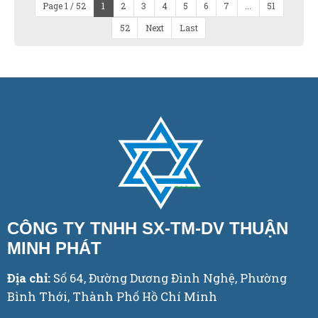
Page 1 / 52
1
2
3
4
5
6
7
...
51
52
Next
Last
CÔNG TY TNHH SX-TM-DV THUẬN
MINH PHÁT
Địa chỉ:
Số 64, Đường Dương Đình Nghệ, Phường
Bình Thới, Thành Phố Hồ Chí Minh