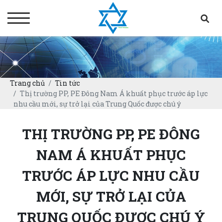
Trang chủ
Tin tức
Thị trường PP, PE Đông Nam Á khuất phục trước áp lực
nhu cầu mới, sự trở lại của Trung Quốc được chú ý
THỊ TRƯỜNG PP, PE ĐÔNG
NAM Á KHUẤT PHỤC
TRƯỚC ÁP LỰC NHU CẦU
MỚI, SỰ TRỞ LẠI CỦA
TRUNG QUỐC ĐƯỢC CHÚ Ý