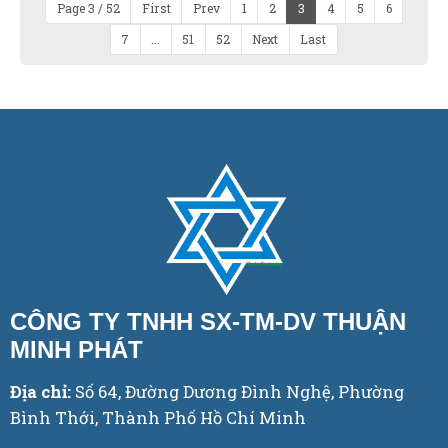
Page 3 / 52
First
Prev
1
2
3
4
5
6
7
...
51
52
Next
Last
CÔNG TY TNHH SX-TM-DV THUẬN
MINH PHÁT
Địa chỉ:
Số 64, Đường Dương Đình Nghệ, Phường
Bình Thới, Thành Phố Hồ Chí Minh