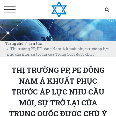
Trang chủ
Tin tức
Thị trường PP, PE Đông Nam Á khuất phục trước áp lực
nhu cầu mới, sự trở lại của Trung Quốc được chú ý
THỊ TRƯỜNG PP, PE ĐÔNG
NAM Á KHUẤT PHỤC
TRƯỚC ÁP LỰC NHU CẦU
MỚI, SỰ TRỞ LẠI CỦA
TRUNG QUỐC ĐƯỢC CHÚ Ý