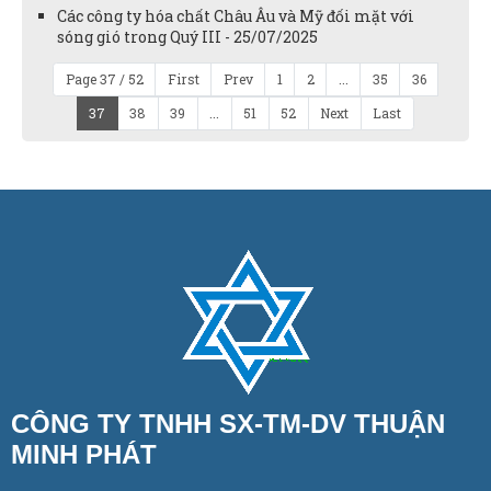
Các công ty hóa chất Châu Âu và Mỹ đối mặt với
sóng gió trong Quý III - 25/07/2025
Page 37 / 52
First
Prev
1
2
...
35
36
37
38
39
...
51
52
Next
Last
CÔNG TY TNHH SX-TM-DV THUẬN
MINH PHÁT