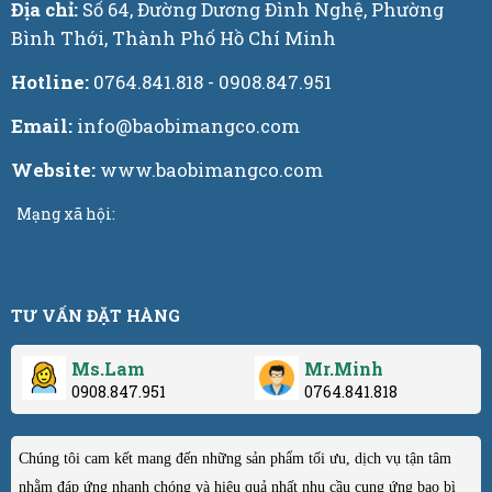
Địa chỉ:
Số 64, Đường Dương Đình Nghệ, Phường
Bình Thới, Thành Phố Hồ Chí Minh
Hotline:
0764.841.818 - 0908.847.951
Email:
info@baobimangco.com
Website:
www.baobimangco.com
Mạng xã hội:
TƯ VẤN ĐẶT HÀNG
Ms.Lam
Mr.Minh
0908.847.951
0764.841.818
Chúng tôi cam kết mang đến những sản phẩm tối ưu, dịch vụ tận tâm
nhằm đáp ứng nhanh chóng và hiệu quả nhất nhu cầu cung ứng bao bì