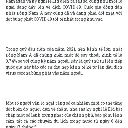
Ramadan và kỳ nghỉ lễ Eid diễn ra sau đó, cũng như mối lo
ngại đang dấy lên về dịch COVID-19. Quốc gia đông dân
nhất Đông Nam Á này cũng đã và đang phải đối mặt với
đợt bùng phát COVID-19 tồi tệ nhất trong khu vực.
Trong quý đầu tiên của năm 2021, nền kinh tế lớn nhất
Đông Nam Á đã chứng kiến mức độ suy thoái kinh tế là
0,74% so với cùng kỳ năm ngoái. Đây là quý thứ tư liên tiếp
quốc gia này báo cáo sự thu hẹp kinh tế kể từ lần đầu dịch
virus corona bùng phát vào năm ngoái.
Một số người vẫn lo ngại rằng số ca nhiễm mới có thể tăng
đột biến do người dân về thăm nhà sau kỳ nghỉ lễ Eid bất
chấp một số lệnh trừng phạt của chính phủ, bao gồm lệnh
cấm tất cả các chuyến du lịch trong nước từ ngày 6 đến
ngày 17 tháng 5.