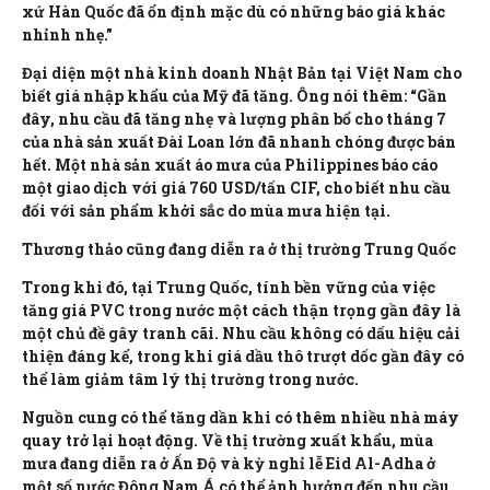
xứ Hàn Quốc đã ổn định mặc dù có những báo giá khác
nhỉnh nhẹ.”
Đại diện một nhà kinh doanh Nhật Bản tại Việt Nam cho
biết giá nhập khẩu của Mỹ đã tăng. Ông nói thêm: “Gần
đây, nhu cầu đã tăng nhẹ và lượng phân bổ cho tháng 7
của nhà sản xuất Đài Loan lớn đã nhanh chóng được bán
hết. Một nhà sản xuất áo mưa của Philippines báo cáo
một giao dịch với giá 760 USD/tấn CIF, cho biết nhu cầu
đối với sản phẩm khởi sắc do mùa mưa hiện tại.
Thương thảo cũng đang diễn ra ở thị trường Trung Quốc
Trong khi đó, tại Trung Quốc, tính bền vững của việc
tăng giá PVC trong nước một cách thận trọng gần đây là
một chủ đề gây tranh cãi. Nhu cầu không có dấu hiệu cải
thiện đáng kể, trong khi giá dầu thô trượt dốc gần đây có
thể làm giảm tâm lý thị trường trong nước.
Nguồn cung có thể tăng dần khi có thêm nhiều nhà máy
quay trở lại hoạt động. Về thị trường xuất khẩu, mùa
mưa đang diễn ra ở Ấn Độ và kỳ nghỉ lễ Eid Al-Adha ở
một số nước Đông Nam Á có thể ảnh hưởng đến nhu cầu.