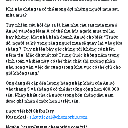
Khi nào chúng ta có thể mong đợi những người mua sau
mùa mưa?
Tuy nhiên câu hỏi đặt ra là liệu nhu cầu sau mùa mưa ở
Ấn Độ và Đông Nam Á có thể thu hút người mua trở lại
hay không. Một nhà kinh doanh Ấn Độ cho biết: “Trước
đó, người ta kỳ vọng rằng người mua sẽ quay lại vào giữa
tháng 7. Tuy nhiên bây giờ chúng tôi không có nhiều
niềm tin. Mặc dù xuất xứ Trung Quốc không nằm trong
tính toán và điều này có thể thắt chặt thị trường phần
nào, song vẫn việc dư cung trong khu vực có thể giữ cho
giá không tăng.”
Ông đang đề cập đến lượng hàng nhập khẩu của Ấn Độ
vào tháng 5 và tháng 6 có thể đạt tổng cộng hơn 400.000
tấn. Nhập khẩu của cả nước trong bốn tháng đầu năm
được ghi nhận ở mức hơn 1 triệu tấn.
Được viết bởi Shibu Itty
Kuttickal
-
sikuttickal@chemorbis.com
Nguồn: https://www.chemorbis.com/vi/