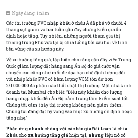
Ngày đăng: 1 năm
Các thị trường PVC nhập khẩu ở châu Á đã phá vỡ chuỗi 4
tháng sụt giảm và hai tuần gần đây chứng kiến giá ổn
định hoặc tăng. Tuy nhiên, những người tham gia thị
trường trong khu vực lại bị chia luồng bởi câu hỏi về tính
bền vững của xu hướng này.
Về xu hướng tăng giá, lập luận cho rằng gần đây việc Trung
Quốc giảm lượng đặt hàng sang Ấn Độ do giá cước vận
chuyển cao cũng như mối đe dọa hạn chế định lượng đối
với nhập khẩu PVC có hàm lượng VCM tồn dư hơn
2/1.000.000 đã phần nào thắt chặt thị trường. Một nhà kinh
doanh tại Mumbai cho biết: “Điều này khiến cho lượng
hàng nhập khẩu đến Ấn Độ nằm trong tầm kiểm soát tốt.
Chúng tôi cảm thấy thị trường không nên giảm thêm.
Chúng tôi đang đặt hy vọng vào một xu hướng ổn định hoặc
tăng nhẹ.”
Phản ứng nhanh chóng với các báo giá Đài Loan là chìa
khóa cho xu hướng tăng giá hiện tại, nhưng liệu nó có