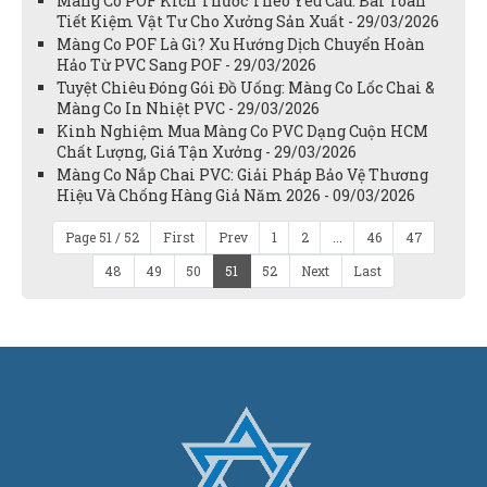
Màng Co POF Kích Thước Theo Yêu Cầu: Bài Toán
Tiết Kiệm Vật Tư Cho Xưởng Sản Xuất - 29/03/2026
Màng Co POF Là Gì? Xu Hướng Dịch Chuyển Hoàn
Hảo Từ PVC Sang POF - 29/03/2026
Tuyệt Chiêu Đóng Gói Đồ Uống: Màng Co Lốc Chai &
Màng Co In Nhiệt PVC - 29/03/2026
Kinh Nghiệm Mua Màng Co PVC Dạng Cuộn HCM
Chất Lượng, Giá Tận Xưởng - 29/03/2026
Màng Co Nắp Chai PVC: Giải Pháp Bảo Vệ Thương
Hiệu Và Chống Hàng Giả Năm 2026 - 09/03/2026
Page 51 / 52
First
Prev
1
2
...
46
47
48
49
50
51
52
Next
Last