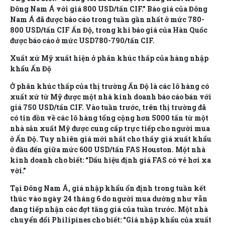
Đông Nam Á với giá 800 USD/tấn CIF.” Báo giá của Đông
Nam Á đã được báo cáo trong tuần gần nhất ở mức 780-
800 USD/tấn CIF Ấn Độ, trong khi báo giá của Hàn Quốc
được báo cáo ở mức USD780-790/tấn CIF.
Xuất xứ Mỹ xuất hiện ở phân khúc thấp của hàng nhập
khẩu Ấn Độ
Ở phân khúc thấp của thị trường Ấn Độ là các lô hàng có
xuất xứ từ Mỹ được một nhà kinh doanh báo cáo bán với
giá 750 USD/tấn CIF. Vào tuần trước, trên thị trường đã
có tin đồn về các lô hàng tổng cộng hơn 5000 tấn từ một
nhà sản xuất Mỹ được cung cấp trực tiếp cho người mua
ở Ấn Độ. Tuy nhiên giá mới nhất cho thấy giá xuất khẩu
ở đầu đến giữa mức 600 USD/tấn FAS Houston. Một nhà
kinh doanh cho biết: “Dấu hiệu định giá FAS có vẻ hơi xa
vời.”
Tại Đông Nam Á, giá nhập khẩu ổn định trong tuần kết
thúc vào ngày 24 tháng 6 do người mua dường như vẫn
đang tiếp nhận các đợt tăng giá của tuần trước. Một nhà
chuyển đổi Philipines cho biết: “Giá nhập khẩu của xuất