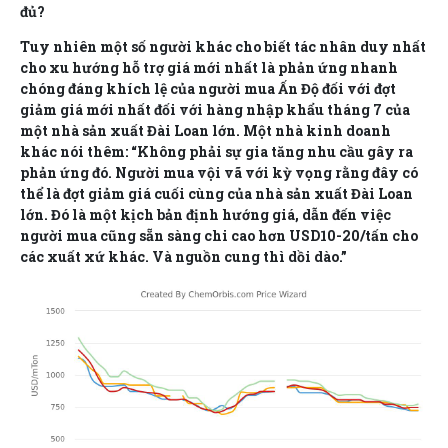
đủ?
Tuy nhiên một số người khác cho biết tác nhân duy nhất
cho xu hướng hỗ trợ giá mới nhất là phản ứng nhanh
chóng đáng khích lệ của người mua Ấn Độ đối với đợt
giảm giá mới nhất đối với hàng nhập khẩu tháng 7 của
một nhà sản xuất Đài Loan lớn. Một nhà kinh doanh
khác nói thêm: “Không phải sự gia tăng nhu cầu gây ra
phản ứng đó. Người mua vội vã với kỳ vọng rằng đây có
thể là đợt giảm giá cuối cùng của nhà sản xuất Đài Loan
lớn. Đó là một kịch bản định hướng giá, dẫn đến việc
người mua cũng sẵn sàng chi cao hơn USD10-20/tấn cho
các xuất xứ khác. Và nguồn cung thì dồi dào.”