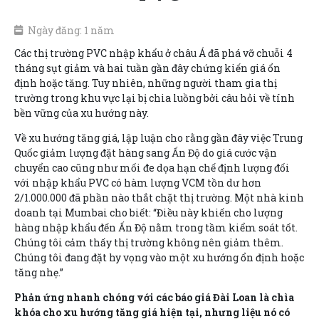
Ngày đăng: 1 năm
Các thị trường PVC nhập khẩu ở châu Á đã phá vỡ chuỗi 4
tháng sụt giảm và hai tuần gần đây chứng kiến giá ổn
định hoặc tăng. Tuy nhiên, những người tham gia thị
trường trong khu vực lại bị chia luồng bởi câu hỏi về tính
bền vững của xu hướng này.
Về xu hướng tăng giá, lập luận cho rằng gần đây việc Trung
Quốc giảm lượng đặt hàng sang Ấn Độ do giá cước vận
chuyển cao cũng như mối đe dọa hạn chế định lượng đối
với nhập khẩu PVC có hàm lượng VCM tồn dư hơn
2/1.000.000 đã phần nào thắt chặt thị trường. Một nhà kinh
doanh tại Mumbai cho biết: “Điều này khiến cho lượng
hàng nhập khẩu đến Ấn Độ nằm trong tầm kiểm soát tốt.
Chúng tôi cảm thấy thị trường không nên giảm thêm.
Chúng tôi đang đặt hy vọng vào một xu hướng ổn định hoặc
tăng nhẹ.”
Phản ứng nhanh chóng với các báo giá Đài Loan là chìa
khóa cho xu hướng tăng giá hiện tại, nhưng liệu nó có