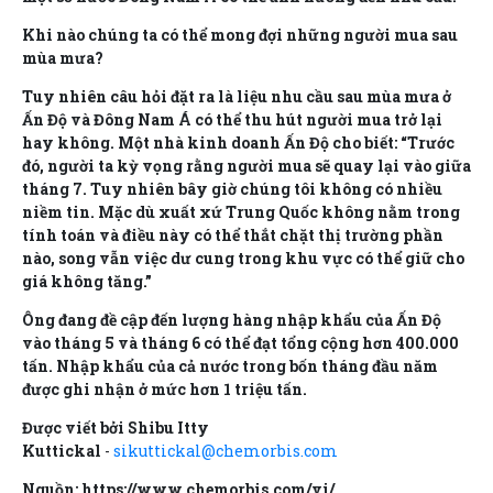
Khi nào chúng ta có thể mong đợi những người mua sau
mùa mưa?
Tuy nhiên câu hỏi đặt ra là liệu nhu cầu sau mùa mưa ở
Ấn Độ và Đông Nam Á có thể thu hút người mua trở lại
hay không. Một nhà kinh doanh Ấn Độ cho biết: “Trước
đó, người ta kỳ vọng rằng người mua sẽ quay lại vào giữa
tháng 7. Tuy nhiên bây giờ chúng tôi không có nhiều
niềm tin. Mặc dù xuất xứ Trung Quốc không nằm trong
tính toán và điều này có thể thắt chặt thị trường phần
nào, song vẫn việc dư cung trong khu vực có thể giữ cho
giá không tăng.”
Ông đang đề cập đến lượng hàng nhập khẩu của Ấn Độ
vào tháng 5 và tháng 6 có thể đạt tổng cộng hơn 400.000
tấn. Nhập khẩu của cả nước trong bốn tháng đầu năm
được ghi nhận ở mức hơn 1 triệu tấn.
Được viết bởi Shibu Itty
Kuttickal
-
sikuttickal@chemorbis.com
Nguồn: https://www.chemorbis.com/vi/