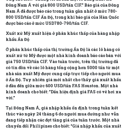
Đông Nam Á với giá 800 USD/tấn CIF.” Báo giá của Đông
Nam Á đã được báo cáo trong tuần gần nhất ở mức 780-
800 USD/tấn CIF Ấn Độ, trong khi báo giá của Hàn Quốc
được báo cáo ở mức USD780-790/tấn CIF.
Xuất xứ Mỹ xuất hiện ở phân khúc thấp của hàng nhập
khẩu Ấn Độ
Ở phân khúc thấp của thị trường Ấn Độ là các lô hàng có
xuất xứ từ Mỹ được một nhà kinh doanh báo cáo bán với
giá 750 USD/tấn CIF. Vào tuần trước, trên thị trường đã
có tin đồn về các lô hàng tổng cộng hơn 5000 tấn từ một
nhà sản xuất Mỹ được cung cấp trực tiếp cho người mua
ở Ấn Độ. Tuy nhiên giá mới nhất cho thấy giá xuất khẩu
ở đầu đến giữa mức 600 USD/tấn FAS Houston. Một nhà
kinh doanh cho biết: “Dấu hiệu định giá FAS có vẻ hơi xa
vời.”
Tại Đông Nam Á, giá nhập khẩu ổn định trong tuần kết
thúc vào ngày 24 tháng 6 do người mua dường như vẫn
đang tiếp nhận các đợt tăng giá của tuần trước. Một nhà
chuyển đổi Philipines cho biết: “Giá nhập khẩu của xuất