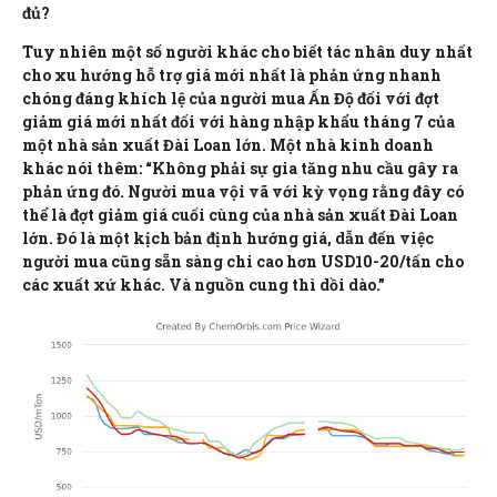
đủ?
Tuy nhiên một số người khác cho biết tác nhân duy nhất
cho xu hướng hỗ trợ giá mới nhất là phản ứng nhanh
chóng đáng khích lệ của người mua Ấn Độ đối với đợt
giảm giá mới nhất đối với hàng nhập khẩu tháng 7 của
một nhà sản xuất Đài Loan lớn. Một nhà kinh doanh
khác nói thêm: “Không phải sự gia tăng nhu cầu gây ra
phản ứng đó. Người mua vội vã với kỳ vọng rằng đây có
thể là đợt giảm giá cuối cùng của nhà sản xuất Đài Loan
lớn. Đó là một kịch bản định hướng giá, dẫn đến việc
người mua cũng sẵn sàng chi cao hơn USD10-20/tấn cho
các xuất xứ khác. Và nguồn cung thì dồi dào.”