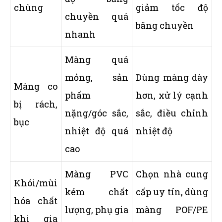
chùng
giảm tốc độ
chuyền quá
băng chuyền
nhanh
Màng quá
mỏng, sản
Dùng màng dày
Màng co
phẩm
hơn, xử lý cạnh
bị rách,
nặng/góc sắc,
sắc, điều chỉnh
bục
nhiệt độ quá
nhiệt độ
cao
Màng PVC
Chọn nhà cung
Khói/mùi
kém chất
cấp uy tín, dùng
hóa chất
lượng, phụ gia
màng POF/PE
khi gia