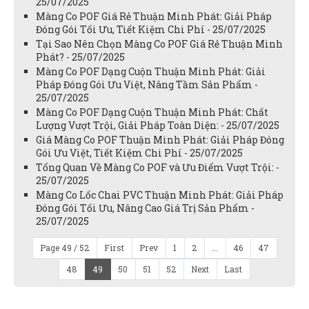
25/07/2025
Màng Co POF Giá Rẻ Thuận Minh Phát: Giải Pháp
Đóng Gói Tối Ưu, Tiết Kiệm Chi Phí - 25/07/2025
Tại Sao Nên Chọn Màng Co POF Giá Rẻ Thuận Minh
Phát? - 25/07/2025
Màng Co POF Dạng Cuộn Thuận Minh Phát: Giải
Pháp Đóng Gói Ưu Việt, Nâng Tầm Sản Phẩm -
25/07/2025
Màng Co POF Dạng Cuộn Thuận Minh Phát: Chất
Lượng Vượt Trội, Giải Pháp Toàn Diện: - 25/07/2025
Giá Màng Co POF Thuận Minh Phát: Giải Pháp Đóng
Gói Ưu Việt, Tiết Kiệm Chi Phí - 25/07/2025
Tổng Quan Về Màng Co POF và Ưu Điểm Vượt Trội: -
25/07/2025
Màng Co Lốc Chai PVC Thuận Minh Phát: Giải Pháp
Đóng Gói Tối Ưu, Nâng Cao Giá Trị Sản Phẩm -
25/07/2025
Page 49 / 52
First
Prev
1
2
...
46
47
48
49
50
51
52
Next
Last