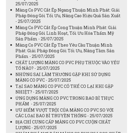
25/07/2025
Màng Co PVC Cắt Ép Ngang Thuận Minh Phát: Giải
Pháp Đóng Gói Tối Ưu, Nâng Cao Hiệu Quả Sản Xuất
- 25/07/2025
Màng Co PVC Cắt Ép Cong Thuận Minh Phát: Giải
Pháp Đóng Gói Linh Hoạt, Tối Ưu Hóa Thẩm Mỹ
Sản Phẩm - 25/07/2025
Màng Co PVC Cắt Ép Theo Yêu Cầu Thuận Minh
Phát: Giải Pháp Đóng Gói Tối Ưu, Nâng Tầm Sản
Phẩm - 25/07/2025
CHẤT LƯỢNG MÀNG CO PVC PHỤ THUỘC VÀO YẾU
TỐ NÀO? - 25/07/2025
NHỮNG SAI LẦM THƯỜNG GẶP KHI SỬ DỤNG
MÀNG CO PVC - 25/07/2025
TẠI SAO MÀNG CO PVC CÓ THỂ CO LẠI KHI GẶP
NHIỆT? - 25/07/2025
ỨNG DỤNG MÀNG CO PVC TRONG BAO BÌ THỰC
PHẨM - 25/07/2025
ƯU ĐIỂM VƯỢT TRỘI CỦA MÀNG CO PVC SO VỚI
CÁC LOẠI BAO BÌ TRUYỀN THỐNG - 25/07/2025
ĐỊA CHỈ CUNG CẤP MÀNG CO PVC CUỘN CHẤT
LƯỢNG - 25/07/2025