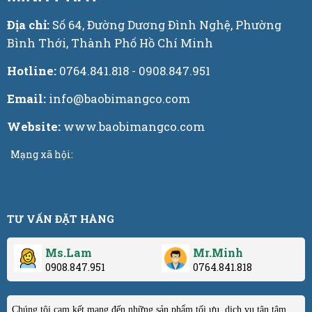
Địa chỉ:
Số 64, Đường Dương Đình Nghệ, Phường
Bình Thới, Thành Phố Hồ Chí Minh
Hotline:
0764.841.818 - 0908.847.951
Email:
info@baobimangco.com
Website:
www.baobimangco.com
Mạng xã hội:
TƯ VẤN ĐẶT HÀNG
Ms.Lam
Mr.Minh
0908.847.951
0764.841.818
Chúng tôi cam kết mang đến những sản phẩm tối ưu, dịch vụ tận tâm