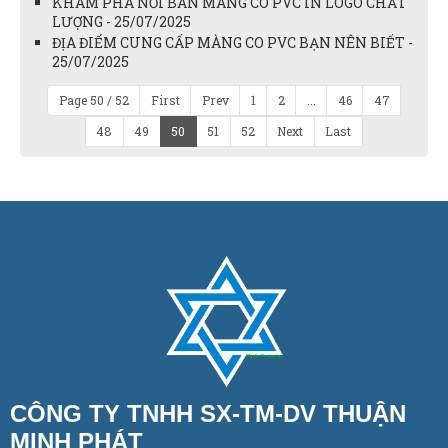
KHÁM PHÁ NƠI BÁN MÀNG CO PVC IN LOGO CHẤT
LƯỢNG - 25/07/2025
ĐỊA ĐIỂM CUNG CẤP MÀNG CO PVC BẠN NÊN BIẾT -
25/07/2025
Page 50 / 52
First
Prev
1
2
...
46
47
48
49
50
51
52
Next
Last
CÔNG TY TNHH SX-TM-DV THUẬN
MINH PHÁT