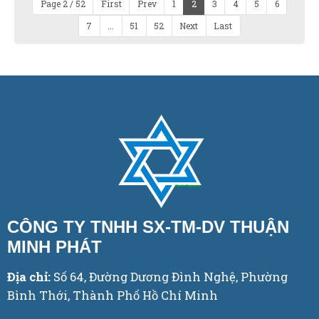
Page 2 / 52
First
Prev
1
2
3
4
5
6
7
...
51
52
Next
Last
CÔNG TY TNHH SX-TM-DV THUẬN
MINH PHÁT
Địa chỉ:
Số 64, Đường Dương Đình Nghệ, Phường
Bình Thới, Thành Phố Hồ Chí Minh