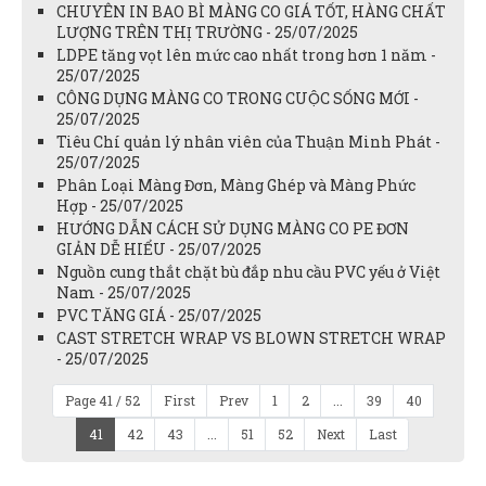
CHUYÊN IN BAO BÌ MÀNG CO GIÁ TỐT, HÀNG CHẤT
LƯỢNG TRÊN THỊ TRƯỜNG - 25/07/2025
LDPE tăng vọt lên mức cao nhất trong hơn 1 năm -
25/07/2025
CÔNG DỤNG MÀNG CO TRONG CUỘC SỐNG MỚI -
25/07/2025
Tiêu Chí quản lý nhân viên của Thuận Minh Phát -
25/07/2025
Phân Loại Màng Đơn, Màng Ghép và Màng Phức
Hợp - 25/07/2025
HƯỚNG DẪN CÁCH SỬ DỤNG MÀNG CO PE ĐƠN
GIẢN DỄ HIỂU - 25/07/2025
Nguồn cung thắt chặt bù đắp nhu cầu PVC yếu ở Việt
Nam - 25/07/2025
PVC TĂNG GIÁ - 25/07/2025
CAST STRETCH WRAP VS BLOWN STRETCH WRAP
- 25/07/2025
Page 41 / 52
First
Prev
1
2
...
39
40
41
42
43
...
51
52
Next
Last