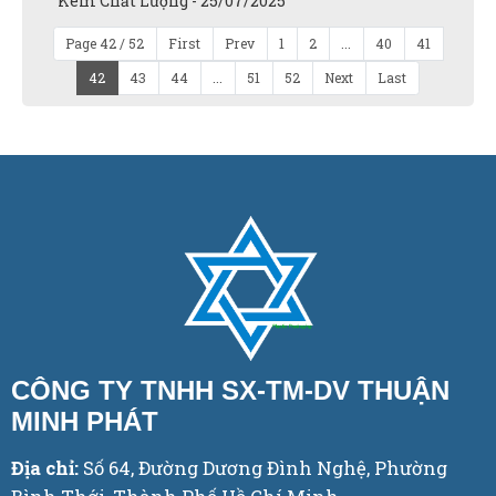
Kém Chất Lượng - 25/07/2025
Page 42 / 52
First
Prev
1
2
...
40
41
42
43
44
...
51
52
Next
Last
CÔNG TY TNHH SX-TM-DV THUẬN
MINH PHÁT
Địa chỉ:
Số 64, Đường Dương Đình Nghệ, Phường