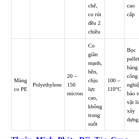
chế,
cao
co rút
cấp
đều 2
chiều
Co
Bọc
giãn
palle
mạnh,
hàng
bền,
20 –
công
Màng
chịu
100 –
Polyethylene
150
nghiệ
co PE
lực
110°C
micron
bảo 
cao,
vật l
không
xây
trong
dựng
suốt