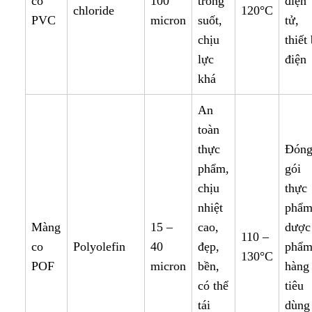
co
100
trong
điện
chloride
120°C
PVC
micron
suốt,
tử,
chịu
thiết 
lực
điện
khá
An
toàn
thực
Đón
phẩm,
gói
chịu
thực
nhiệt
phẩm
Màng
15 –
cao,
dược
110 –
co
Polyolefin
40
đẹp,
phẩm
130°C
POF
micron
bền,
hàng
có thể
tiêu
tái
dùng