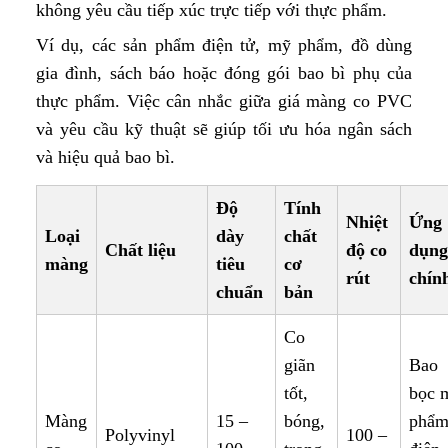
không yêu cầu tiếp xúc trực tiếp với thực phẩm.
Ví dụ, các sản phẩm điện tử, mỹ phẩm, đồ dùng
gia đình, sách báo hoặc đóng gói bao bì phụ của
thực phẩm. Việc cân nhắc giữa giá màng co PVC
và yêu cầu kỹ thuật sẽ giúp tối ưu hóa ngân sách
và hiệu quả bao bì.
Độ
Tính
Nhiệt
Ứng
Loại
dày
chất
Chất liệu
độ co
dụng
màng
tiêu
cơ
rút
chín
chuẩn
bản
Co
giãn
Bao
tốt,
bọc 
Màng
15 –
bóng,
phẩm
Polyvinyl
100 –