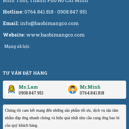
Bình Thới, Thành Phố Hồ Chí Minh
Hotline:
0764.841.818 - 0908.847.951
Email:
info@baobimangco.com
Website:
www.baobimangco.com
Mạng xã hội:
TƯ VẤN ĐẶT HÀNG
Ms.Lam
Mr.Minh
0908.847.951
0764.841.818
Chúng tôi cam kết mang đến những sản phẩm tối ưu, dịch vụ tận tâm
nhằm đáp ứng nhanh chóng và hiệu quả nhất nhu cầu cung ứng bao bì
của quý khách hàng.