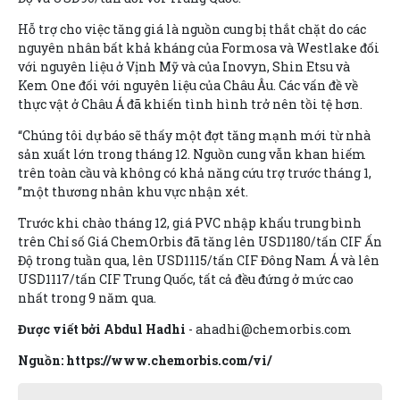
Hỗ trợ cho việc tăng giá là nguồn cung bị thắt chặt do các
nguyên nhân bất khả kháng của Formosa và Westlake đối
với nguyên liệu ở Vịnh Mỹ và của Inovyn, Shin Etsu và
Kem One đối với nguyên liệu của Châu Âu. Các vấn đề về
thực vật ở Châu Á đã khiến tình hình trở nên tồi tệ hơn.
“Chúng tôi dự báo sẽ thấy một đợt tăng mạnh mới từ nhà
sản xuất lớn trong tháng 12. Nguồn cung vẫn khan hiếm
trên toàn cầu và không có khả năng cứu trợ trước tháng 1,
”một thương nhân khu vực nhận xét.
Trước khi chào tháng 12, giá PVC nhập khẩu trung bình
trên Chỉ số Giá ChemOrbis đã tăng lên USD1180/tấn CIF Ấn
Độ trong tuần qua, lên USD1115/tấn CIF Đông Nam Á và lên
USD1117/tấn CIF Trung Quốc, tất cả đều đứng ở mức cao
nhất trong 9 năm qua.
Được viết bởi Abdul Hadhi
- ahadhi@chemorbis.com
Nguồn: https://www.chemorbis.com/vi/