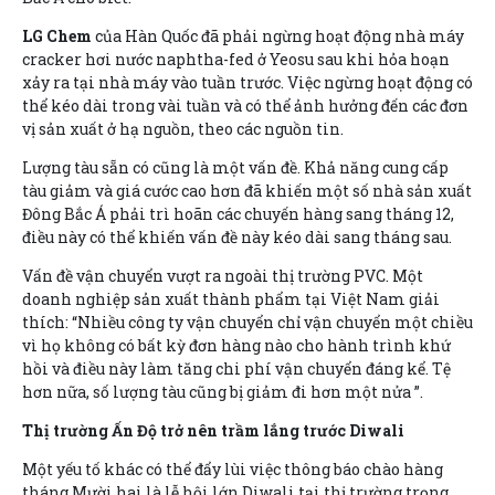
LG Chem
của Hàn Quốc đã phải ngừng hoạt động nhà máy
cracker hơi nước naphtha-fed ở Yeosu sau khi hỏa hoạn
xảy ra tại nhà máy vào tuần trước. Việc ngừng hoạt động có
thể kéo dài trong vài tuần và có thể ảnh hưởng đến các đơn
vị sản xuất ở hạ nguồn, theo các nguồn tin.
Lượng tàu sẵn có cũng là một vấn đề. Khả năng cung cấp
tàu giảm và giá cước cao hơn đã khiến một số nhà sản xuất
Đông Bắc Á phải trì hoãn các chuyến hàng sang tháng 12,
điều này có thể khiến vấn đề này kéo dài sang tháng sau.
Vấn đề vận chuyển vượt ra ngoài thị trường PVC. Một
doanh nghiệp sản xuất thành phẩm tại Việt Nam giải
thích: “Nhiều công ty vận chuyển chỉ vận chuyển một chiều
vì họ không có bất kỳ đơn hàng nào cho hành trình khứ
hồi và điều này làm tăng chi phí vận chuyển đáng kể. Tệ
hơn nữa, số lượng tàu cũng bị giảm đi hơn một nửa ”.
Thị trường Ấn Độ trở nên trầm lắng trước Diwali
Một yếu tố khác có thể đẩy lùi việc thông báo chào hàng
tháng Mười hai là lễ hội lớn Diwali tại thị trường trọng