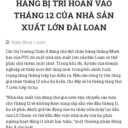
HÀNG BỊ TRÌ HOÃN VÀO
THÁNG 12 CỦA NHÀ SẢN
XUẤT LỚN ĐÀI LOAN
Ngày đăng: 1 năm
Các thị trường Châu Á đang chờ đợt chào hàng tháng Mười
hai của PVC do một nhà sản xuất lớn của Đài Loan có thể
phải chờ thêm một chút. Trong khi đó, dự báo của doanh
nghiệp sẽ thâý một đợt tăng mới trong bối cảnh tình
trạng căng thẳng tiếp tục diễn ra. Nếu các công ty lớn tăng
giá chào tháng 12 như dự kiến, thì đây sẽ là tháng tăng thứ
7 liên tiếp từ họ.
“Nhà sản xuất lớn đang chờ giá cước vận chuyển cao hơn
cho tháng 12 sẽ không được cung cấp sẵn vào đầu tháng 11,
họ sẽ phải đánh giá tác động của vụ cháy nhà máy lọc dầu
của LG Chem có thể dẫn đến việc nhà máy của họ phải
ngừng hoạt động ít nhất hai tuần, ”một thương nhân Đông
Bắc Á cho biết.