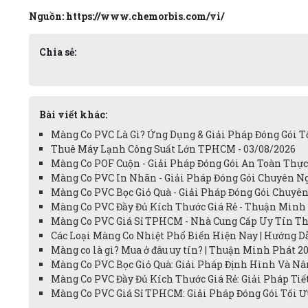
Nguồn: https://www.chemorbis.com/vi/
Chia sẻ:
Bài viết khác:
Màng Co PVC Là Gì? Ứng Dụng & Giải Pháp Đóng Gói Tố
Thuê Máy Lạnh Công Suất Lớn TPHCM - 03/08/2026
Màng Co POF Cuộn - Giải Pháp Đóng Gói An Toàn Thực
Màng Co PVC In Nhãn - Giải Pháp Đóng Gói Chuyên Ng
Màng Co PVC Bọc Giỏ Quà - Giải Pháp Đóng Gói Chuyên
Màng Co PVC Đầy Đủ Kích Thước Giá Rẻ - Thuận Minh 
Màng Co PVC Giá Sỉ TPHCM - Nhà Cung Cấp Uy Tín Th
Các Loại Màng Co Nhiệt Phổ Biến Hiện Nay | Hướng Dẫ
Màng co là gì? Mua ở đâu uy tín? | Thuận Minh Phát 20
Màng Co PVC Bọc Giỏ Quà: Giải Pháp Định Hình Và Nâ
Màng Co PVC Đầy Đủ Kích Thước Giá Rẻ: Giải Pháp Ti
Màng Co PVC Giá Sỉ TPHCM: Giải Pháp Đóng Gói Tối Ư