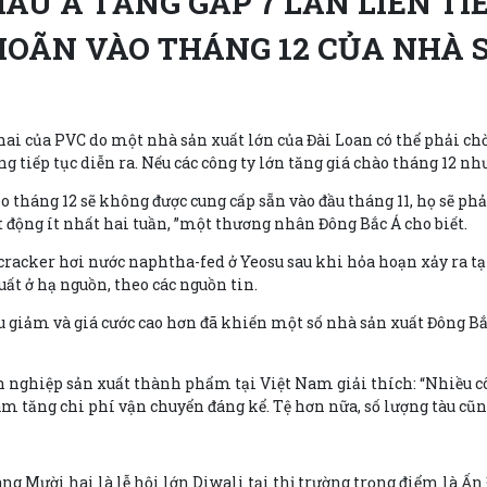
ÂU Á TĂNG GẤP 7 LẦN LIÊN T
 HOÃN VÀO THÁNG 12 CỦA NHÀ 
hai của PVC do một nhà sản xuất lớn của Đài Loan có thể phải ch
tiếp tục diễn ra. Nếu các công ty lớn tăng giá chào tháng 12 như 
o tháng 12 sẽ không được cung cấp sẵn vào đầu tháng 11, họ sẽ ph
động ít nhất hai tuần, ”một thương nhân Đông Bắc Á cho biết.
acker hơi nước naphtha-fed ở Yeosu sau khi hỏa hoạn xảy ra tại
uất ở hạ nguồn, theo các nguồn tin.
u giảm và giá cước cao hơn đã khiến một số nhà sản xuất Đông Bắ
h nghiệp sản xuất thành phẩm tại Việt Nam giải thích: “Nhiều c
m tăng chi phí vận chuyển đáng kể. Tệ hơn nữa, số lượng tàu cũn
ng Mười hai là lễ hội lớn Diwali tại thị trường trọng điểm là Ấn 