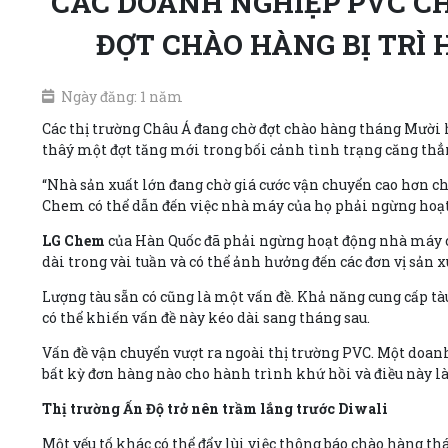
CÁC DOANH NGHIỆP PVC CH
ĐỢT CHÀO HÀNG BỊ TRÌ
Ngày đăng: 1 năm
Các thị trường Châu Á đang chờ đợt chào hàng tháng Mười 
thâý một đợt tăng mới trong bối cảnh tình trạng căng thẳng 
“Nhà sản xuất lớn đang chờ giá cước vận chuyển cao hơn ch
Chem có thể dẫn đến việc nhà máy của họ phải ngừng hoạt 
LG Chem
của Hàn Quốc đã phải ngừng hoạt động nhà máy cr
dài trong vài tuần và có thể ảnh hưởng đến các đơn vị sản x
Lượng tàu sẵn có cũng là một vấn đề. Khả năng cung cấp tà
có thể khiến vấn đề này kéo dài sang tháng sau.
Vấn đề vận chuyển vượt ra ngoài thị trường PVC. Một doan
bất kỳ đơn hàng nào cho hành trình khứ hồi và điều này là
Thị trường Ấn Độ trở nên trầm lắng trước Diwali
Một yếu tố khác có thể đẩy lùi việc thông báo chào hàng thá