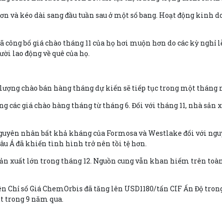
 hơn và kéo dài sang đầu tuần sau ở một số bang. Hoạt động kinh
ã công bố giá chào tháng 11 của họ hơi muộn hơn do các kỳ nghỉ lễ
ời lao động về quê của họ.
 lượng chào bán hàng tháng dự kiến sẽ tiếp tục trong một tháng
g các giá chào hàng tháng từ tháng 6. Đối với tháng 11, nhà sản 
ác nguyên nhân bất khả kháng của Formosa và Westlake đối với ng
hâu Á đã khiến tình hình trở nên tồi tệ hơn.
ản xuất lớn trong tháng 12. Nguồn cung vẫn khan hiếm trên toàn 
ên Chỉ số Giá ChemOrbis đã tăng lên USD1180/tấn CIF Ấn Độ tron
t trong 9 năm qua.