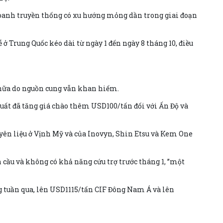
 doanh truyền thống có xu hướng mỏng dần trong giai đoạn
 ở Trung Quốc kéo dài từ ngày 1 đến ngày 8 tháng 10, điều
 nữa do nguồn cung vẫn khan hiếm.
xuất đã tăng giá chào thêm USD100/tấn đối với Ấn Độ và
uyên liệu ở Vịnh Mỹ và của Inovyn, Shin Etsu và Kem One
cầu và không có khả năng cứu trợ trước tháng 1, ”một
g tuần qua, lên USD1115/tấn CIF Đông Nam Á và lên