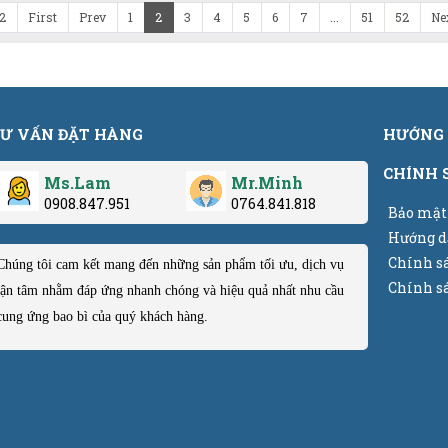
52
First
Prev
1
2
3
4
5
6
7
...
51
52
Ne
Ư VẤN ĐẶT HÀNG
HƯỚNG 
CHÍNH 
Ms.Lam
Mr.Minh
0908.847.951
0764.841.818
Bảo mật
Hướng d
Chính s
Chúng tôi cam kết mang đến những sản phẩm tối ưu, dịch vụ
Chính sá
tận tâm nhằm đáp ứng nhanh chóng và hiệu quả nhất nhu cầu
cung ứng bao bì của quý khách hàng.