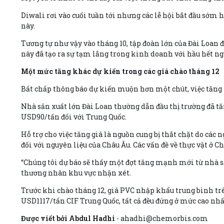
Diwali rơi vào cuối tuần tới nhưng các lễ hội bắt đầu sớm
này.
Tương tự như vậy vào tháng 10, tập đoàn lớn của Đài Loan đ
này đã tạo ra sự tạm lắng trong kinh doanh với hầu hết ngư
Một mức tăng khác dự kiến trong các giá chào tháng 12
Bất chấp thông báo dự kiến muộn hơn một chút, việc tăng
Nhà sản xuất lớn Đài Loan thường dẫn đầu thị trường đã tăn
USD90/tấn đối với Trung Quốc.
Hỗ trợ cho việc tăng giá là nguồn cung bị thắt chặt do c
đối với nguyên liệu của Châu Âu. Các vấn đề về thực vật ở C
“Chúng tôi dự báo sẽ thấy một đợt tăng mạnh mới từ nhà s
thương nhân khu vực nhận xét.
Trước khi chào tháng 12, giá PVC nhập khẩu trung bình tr
USD1117/tấn CIF Trung Quốc, tất cả đều đứng ở mức cao nhấ
Được viết bởi Abdul Hadhi
- ahadhi@chemorbis.com