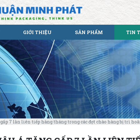
GIỚI THIỆU
SẢN PHẨM
TIN 
ấp 7 lần liên tiếp hàng tháng trong các đợt chào hàng bị trì hoã