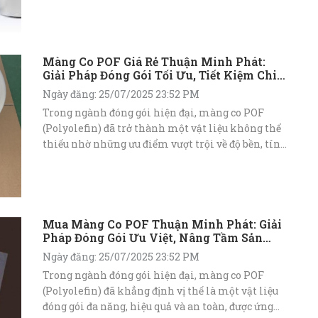
Màng Co POF Giá Rẻ Thuận Minh Phát:
Giải Pháp Đóng Gói Tối Ưu, Tiết Kiệm Chi
Phí
Ngày đăng: 25/07/2025 23:52 PM
Trong ngành đóng gói hiện đại, màng co POF
(Polyolefin) đã trở thành một vật liệu không thể
thiếu nhờ những ưu điểm vượt trội về độ bền, tính
thẩm mỹ và khả năng bảo vệ sản phẩm. Đặc biệt,
với nhu cầu tối ưu hóa chi phí ngày càng cao, việc
tìm kiếm nguồn cung cấp màng co POF giá rẻ mà
vẫn đảm bảo chất lượng luôn là mối quan tâm
hàng đầu của các doanh nghiệp.
Mua Màng Co POF Thuận Minh Phát: Giải
Pháp Đóng Gói Ưu Việt, Nâng Tầm Sản
Phẩm
Ngày đăng: 25/07/2025 23:52 PM
Trong ngành đóng gói hiện đại, màng co POF
(Polyolefin) đã khẳng định vị thế là một vật liệu
đóng gói đa năng, hiệu quả và an toàn, được ứng