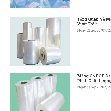
thẩm mỹ cho bao bì
năm kinh nghiệm tr
cung cấp các loại m
mang đến giải pháp
Tổng Quan Về M
Vượt Trội:
mức giá cạnh tranh,
vụ chuyên nghiệp.
Ngày đăng: 25/07/2
Màng Co POF Dạ
Phát: Chất Lượng
Toàn Diện:
Ngày đăng: 25/07/2