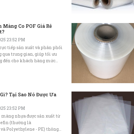
n Màng Co POF Giá Rẻ
t?
025 23:52 PM
ực tiếp sản xuất và phân phối
qua trung gian, giúp tối ưu
ng đến cho khách hàng mức
Gì? Tại Sao Nó Được Ưa
025 23:52 PM
i màng nhựa được sản xuất từ
efin (thường là
 và Polyethylene - PE) thông