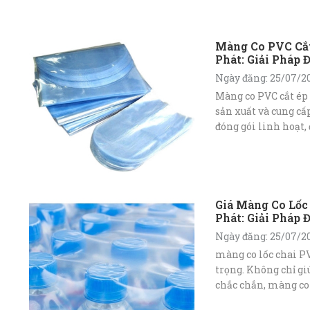
Màng Co PVC Cắ
Phát: Giải Pháp 
Ưu Hóa Thẩm M
Ngày đăng: 25/07/2
Màng co PVC cắt ép
sản xuất và cung cấ
đóng gói linh hoạt,
sản phẩm, đồng thờ
nghiệp và thu hút.
Giá Màng Co Lốc
Phát: Giải Pháp 
Chi Phí
Ngày đăng: 25/07/2
màng co lốc chai PV
trọng. Không chỉ gi
chắc chắn, màng co
khỏi bụi bẩn, trầy 