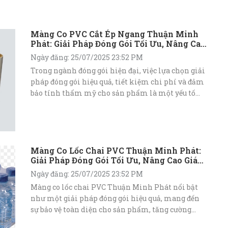
Màng Co PVC Cắt Ép Ngang Thuận Minh
Phát: Giải Pháp Đóng Gói Tối Ưu, Nâng Cao
Hiệu Quả Sản Xuất
Ngày đăng: 25/07/2025 23:52 PM
Trong ngành đóng gói hiện đại, việc lựa chọn giải
pháp đóng gói hiệu quả, tiết kiệm chi phí và đảm
bảo tính thẩm mỹ cho sản phẩm là một yếu tố
then chốt để nâng cao và thu hút khách hàng.
Màng co PVC cắt ép ngang do Thuận Minh Phát
cung cấp đã khẳng định vị thế là một lựa chọn
hàng đầu nhờ những ưu điểm vượt trội về hiệu
suất, độ bền và khả năng tùy biến linh hoạt.
Màng Co Lốc Chai PVC Thuận Minh Phát:
Giải Pháp Đóng Gói Tối Ưu, Nâng Cao Giá
Trị Sản Phẩm
Ngày đăng: 25/07/2025 23:52 PM
Màng co lốc chai PVC Thuận Minh Phát nổi bật
như một giải pháp đóng gói hiệu quả, mang đến
sự bảo vệ toàn diện cho sản phẩm, tăng cường
tính thẩm mỹ và tối ưu hóa quy trình sản xuất.