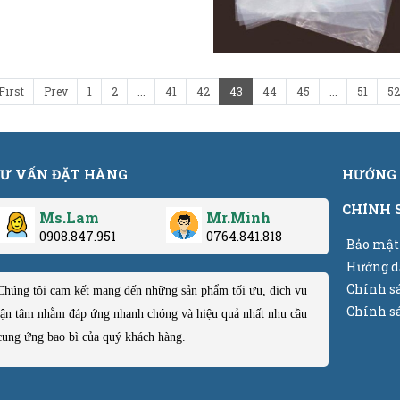
thổi và định hình. Đặc tính nổi
 là khả năng co rút lại khi
ộ cao (thường từ 120°C đến
phẩm, tạo thành một lớp bảo
ẩm mỹ.
First
Prev
1
2
...
41
42
43
44
45
...
51
52
Ư VẤN ĐẶT HÀNG
HƯỚNG 
CHÍNH 
Ms.Lam
Mr.Minh
0908.847.951
0764.841.818
Bảo mật
Hướng d
Chính s
Chúng tôi cam kết mang đến những sản phẩm tối ưu, dịch vụ
Chính sá
tận tâm nhằm đáp ứng nhanh chóng và hiệu quả nhất nhu cầu
cung ứng bao bì của quý khách hàng.