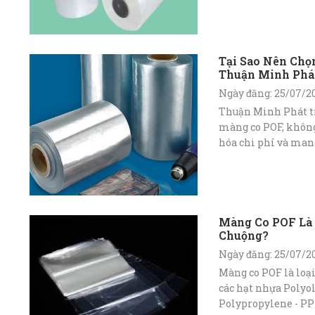
Tại Sao Nên Chọ
Thuận Minh Phá
Ngày đăng: 25/07/2
Thuận Minh Phát tr
màng co POF, không 
hóa chi phí và ma
giá rẻ nhất.
Màng Co POF Là 
Chuộng?
Ngày đăng: 25/07/2
Màng co POF là loạ
các hạt nhựa Polyol
Polypropylene - PP