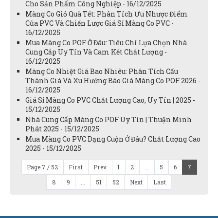
Cho Sản Phẩm Công Nghiệp - 16/12/2025
Màng Co Giỏ Quà Tết: Phân Tích Ưu Nhược Điểm
Của PVC Và Chiến Lược Giá Sỉ Màng Co PVC -
16/12/2025
Mua Màng Co POF Ở Đâu: Tiêu Chí Lựa Chọn Nhà
Cung Cấp Uy Tín Và Cam Kết Chất Lượng -
16/12/2025
Màng Co Nhiệt Giá Bao Nhiêu: Phân Tích Cấu
Thành Giá Và Xu Hướng Báo Giá Màng Co POF 2026 -
16/12/2025
Giá Sỉ Màng Co PVC Chất Lượng Cao, Uy Tín | 2025 -
15/12/2025
Nhà Cung Cấp Màng Co POF Uy Tín | Thuận Minh
Phát 2025 - 15/12/2025
Mua Màng Co PVC Dạng Cuộn Ở Đâu? Chất Lượng Cao
2025 - 15/12/2025
Page 7 / 52
First
Prev
1
2
...
5
6
7
8
9
...
51
52
Next
Last