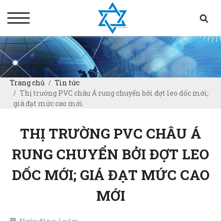
Trang chủ
Tin tức
Thị trường PVC châu Á rung chuyển bởi đợt leo dốc mới;
giá đạt mức cao mới
THỊ TRƯỜNG PVC CHÂU Á
RUNG CHUYỂN BỞI ĐỢT LEO
DỐC MỚI; GIÁ ĐẠT MỨC CAO
MỚI