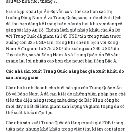
đầu vào nửa cuối tháng 7.
Giá nhập khẩu tại Ấn Độ vẫn có vị thế cao hơn các thị
trường Đông Nam Á và Trung Quốc, song mức chênh lệch
đã thu hẹp đáng kể trong tuần này do hai khu vực đang cố
gắng bắt kịp Ấn Độ. Chênh lệch giá nhập khẩu của Ấn Độ
với Trung Quốc đã giảm từ 345 USD/tấn trong tuần trước
xuống còn 325 USD/tấn, trong khi chênh lệch với Đông
Nam Á đã giảm từ 375 USD/tấn xuống còn 240 USD/tấn.
Tuy nhiên, so với Đông Nam Á và Trung Quốc, Ấn Độ vẫn
mang lại lợi nhuận cao hơn cho người bán Đông Bắc Á.
Các nhà sản xuất Trung Quốc nâng báo giá xuất khẩu do
sản lượng giảm
Các nhà kinh doanh cho biết báo giá của Trung Quốc ở Ấn
Độ và Đông Nam Á đã cạn kiệt do những biện pháp hạn chế
tiêu thụ điện năng trong mùa đông do Bắc Kinh công bố
mới đây nhất đã làm giảm sản lượng và giảm thặng dư có
thể xuất khẩu ở đại lục.
Các nhà sản xuất Trung Quốc đã tăng mạnh giá FOB trong
tuần này, nhưng khó khăn trong việc tìm kiếm container