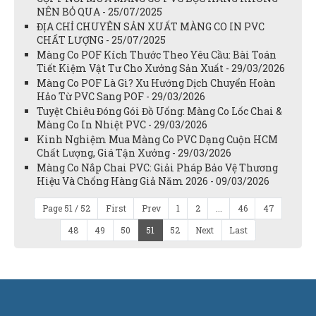
NÊN BỎ QUA - 25/07/2025
ĐỊA CHỈ CHUYÊN SẢN XUẤT MÀNG CO IN PVC
CHẤT LƯỢNG - 25/07/2025
Màng Co POF Kích Thước Theo Yêu Cầu: Bài Toán
Tiết Kiệm Vật Tư Cho Xưởng Sản Xuất - 29/03/2026
Màng Co POF Là Gì? Xu Hướng Dịch Chuyển Hoàn
Hảo Từ PVC Sang POF - 29/03/2026
Tuyệt Chiêu Đóng Gói Đồ Uống: Màng Co Lốc Chai &
Màng Co In Nhiệt PVC - 29/03/2026
Kinh Nghiệm Mua Màng Co PVC Dạng Cuộn HCM
Chất Lượng, Giá Tận Xưởng - 29/03/2026
Màng Co Nắp Chai PVC: Giải Pháp Bảo Vệ Thương
Hiệu Và Chống Hàng Giả Năm 2026 - 09/03/2026
Page 51 / 52
First
Prev
1
2
...
46
47
48
49
50
51
52
Next
Last