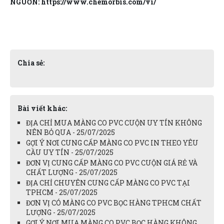
NGUỒN: https://www.chemorbis.com/vi/
Chia sẻ:
Bài viết khác:
ĐỊA CHỈ MUA MÀNG CO PVC CUỘN UY TÍN KHÔNG
NÊN BỎ QUA - 25/07/2025
GỢI Ý NƠI CUNG CẤP MÀNG CO PVC IN THEO YÊU
CẦU UY TÍN - 25/07/2025
ĐƠN VỊ CUNG CẤP MÀNG CO PVC CUỘN GIÁ RẺ VÀ
CHẤT LƯỢNG - 25/07/2025
ĐỊA CHỈ CHUYÊN CUNG CẤP MÀNG CO PVC TẠI
TPHCM - 25/07/2025
ĐƠN VỊ CÓ MÀNG CO PVC BỌC HÀNG TPHCM CHẤT
LƯỢNG - 25/07/2025
GỢI Ý NƠI MUA MÀNG CO PVC BỌC HÀNG KHÔNG