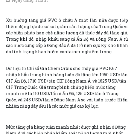
Ngày đăng: 1 năm
Xu hướng tăng giá PVC ở châu Á một lần nữa được tiếp
thêm động lực do sự sụt giảm sản lượng của Trung Quốc vì
các biện pháp hạn chế năng lượng đã thúc đẩy đà tăng giá.
Trong khi đó, nhập khẩu sang cả Ấn Độ và Đông Nam Á từ
các nước cung cấp ở Đông Bắc Á đã trở nên cực kỳ khó khăn
do tình trạng khan hiếm container nghiêm trọng.
Dữ liệu từ Chỉ số Giá ChemOrbis cho thấy giá PVC K67
nhập khẩu trung bình hàng tuần đã tăng lên 1950 USD/tấn
CIF Ấn Độ, 1710 USD/tấn CIF Đông Nam Á, và 1625 USD/tấn
CIF Trung Quốc. Giá trung bình chứng kiến mức tăng
mạnh mẽ là 110 USD/tấn ở Ấn Độ, 125 USD/tấn ở Trung
Quốc, và 245 USD/tấn ở Đông Nam Á so với tuần trước. Hiển
nhiên rằng đây đều là các mức giá cao kỷ lục.
Mức tăng giá hàng tuần mạnh nhất được ghi nhận ở Đông
Nam Á vì các biện pháp kiểm soát năng lượng mới nhất