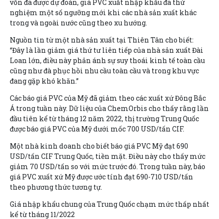
vốn đã được dự đoán, giá PVC xuất nhập khẩu đã thử
nghiệm một số ngưỡng mới khi các nhà sản xuất khác
trong và ngoài nước cũng theo xu hướng.
Nguồn tin từ một nhà sản xuất tại Thiên Tân cho biết:
“Đây là lần giảm giá thứ tư liên tiếp của nhà sản xuất Đài
Loan lớn, điều này phản ánh sự suy thoái kinh tế toàn cầu
cũng như đà phục hồi nhu cầu toàn cầu và trong khu vực
đang gặp khó khăn.”
Các báo giá PVC của Mỹ đã giảm theo các xuất xứ Đông Bắc
Á trong tuần này. Dữ liệu của ChemOrbis cho thấy rằng lần
đầu tiên kể từ tháng 12 năm 2022, thị trường Trung Quốc
được báo giá PVC của Mỹ dưới mốc 700 USD/tấn CIF.
Một nhà kinh doanh cho biết báo giá PVC Mỹ đạt 690
USD/tấn CIF Trung Quốc, tiền mặt. Điều này cho thấy mức
giảm 70 USD/tấn so với mức trước đó. Trong tuần này, báo
giá PVC xuất xứ Mỹ được ước tính đạt 690-710 USD/tấn
theo phương thức tương tự.
Giá nhập khẩu chung của Trung Quốc chạm mức thấp nhất
kể từ tháng 11/2022