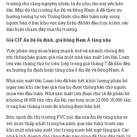
trường cho rằng nguyên nhân là do nhu cầu suy yếu kéo
dài. Mặc dù thị trường Ấn Độ và Đông Nam Á đã theo xu
hướng tương tự với Trung Quốc cho đến tuần này, song
người bán ở hai khu vực này hiện đã bắt đầu tìm kiếm các
dấu hiệu chạm đáy của thị trường.
Giá CIF Ấn Độ ổn định, giá Đông Nam Á tăng nhẹ
Việc phản ứng mua hàng mạnh mẽ và nhanh chóng đối
với thông báo giảm giá của một nhà sản xuất lớn Đài Loan
lớn vào tháng thứ tư liên tiếp trong giá tháng 7 đã dẫn đến
xu hướng ổn định hoặc tăng nhẹ ở Ấn Độ và Đông Nam Á.
Nhà sản xuất Đài Loan lớn đã bán hết khối lượng phân bổ
ngay sau khi các báo giá của họ được thông báo cho người
mua vào đầu tuần. Nhà sản xuất lớn được cho là đã phân bổ
khoảng 18.000 tấn cho Ấn Độ, cao hơn mức 12.000-15.000 tấn
trong hai tháng trước đó không được bán hết.
Bên cạnh đó, thị trường PVC nội địa của Ấn Độ tăng nhẹ so
với mức thấp nhất trong ba năm qua vào tuần trước sau
khi một nhà sản xuất lớn trong nước bất ngờ tăng giá. Các
nhà kinh doanh cho rằng điều này cũng đã thúc đẩy tâm lý