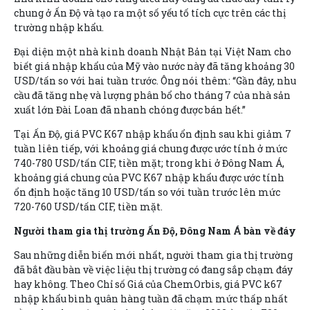
chung ở Ấn Độ và tạo ra một số yếu tố tích cực trên các thị
trường nhập khẩu.
Đại diện một nhà kinh doanh Nhật Bản tại Việt Nam cho
biết giá nhập khẩu của Mỹ vào nước này đã tăng khoảng 30
USD/tấn so với hai tuần trước. Ông nói thêm: “Gần đây, nhu
cầu đã tăng nhẹ và lượng phân bổ cho tháng 7 của nhà sản
xuất lớn Đài Loan đã nhanh chóng được bán hết.”
Tại Ấn Độ, giá PVC K67 nhập khẩu ổn định sau khi giảm 7
tuần liên tiếp, với khoảng giá chung được ước tính ở mức
740-780 USD/tấn CIF, tiền mặt; trong khi ở Đông Nam Á,
khoảng giá chung của PVC K67 nhập khẩu được ước tính
ổn định hoặc tăng 10 USD/tấn so với tuần trước lên mức
720-760 USD/tấn CIF, tiền mặt.
Người tham gia thị trường Ấn Độ, Đông Nam Á bàn về đáy
Sau những diễn biến mới nhất, người tham gia thị trường
đã bắt đầu bàn về việc liệu thị trường có đang sắp chạm đáy
hay không. Theo Chỉ số Giá của ChemOrbis, giá PVC k67
nhập khẩu bình quân hàng tuần đã chạm mức thấp nhất