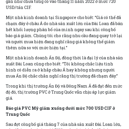
gần như chưa từng có vào tháng 11 năm 2022 ở mức 720
USD/tấn CIF.
Một nhà kinh doanh tại Singapore cho biết: “Giá có thể đã
chạm đáy ở châu Á do nhà sản xuất lớn của Đài Loan đã bán
hết khối lượng phân bổ của mình ngay sau khi công bố
báo giá giảm. Chúng tôi cho rằng nhu cầu đang quay trở lại
và người mua hiện đang nghĩ rằng giá không thể giảm
thêm nữa so với mức hiện tại.”
Một nhà kinh doanh Ấn Độ, đồng thời là đại lý của nhà sản
xuất Đài Loan cũng cho biết: “Tôi không chắc liệu tình
hình có diễn ra ở khắp châu Á hay không nhưng người
mua Ấn Độ chắc chắn nghĩ rằng thị trường đã chạm đáy.”
Trong khi thị trường Ấn Độ và Đông Nam Á đã đạt đến mức
độ đó, thị trường PVC ở Trung Quốc vẫn chịu áp lực giảm
giá.
Báo giá PVC Mỹ giảm xuống dưới mức 700 USD CIF ở
Trung Quốc
Sau đợt công bố giá tháng 7 của nhà sản xuất Đài Loan lớn,