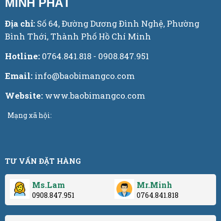
MINH PHÁT
Địa chỉ:
Số 64, Đường Dương Đình Nghệ, Phường
Bình Thới, Thành Phố Hồ Chí Minh
Hotline:
0764.841.818 - 0908.847.951
Email:
info@baobimangco.com
Website:
www.baobimangco.com
Mạng xã hội:
TƯ VẤN ĐẶT HÀNG
Ms.Lam
Mr.Minh
0908.847.951
0764.841.818