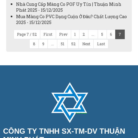
Nhà Cung Cấp Màng Co POF Uy Tín | Thuận Minh
Phát 2025 - 15/12/2025
Mua Màng Co PVC Dạng Cuộn Ở Đâu? Chất Lượng Cao
2025 - 15/12/2025
Page 7 / 52
First
Prev
1
2
...
5
6
7
8
9
...
51
52
Next
Last
CÔNG TY TNHH SX-TM-DV THUẬN