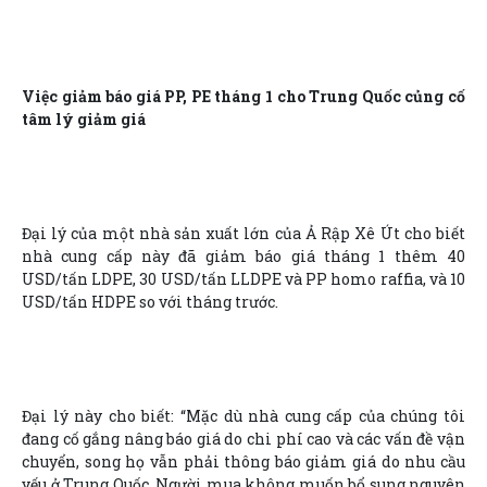
Việc giảm báo giá PP, PE tháng 1 cho Trung Quốc củng cố
tâm lý giảm giá
Đại lý của một nhà sản xuất lớn của Ả Rập Xê Út cho biết
nhà cung cấp này đã giảm báo giá tháng 1 thêm 40
USD/tấn LDPE, 30 USD/tấn LLDPE và PP homo raffia, và 10
USD/tấn HDPE so với tháng trước.
Đại lý này cho biết: “Mặc dù nhà cung cấp của chúng tôi
đang cố gắng nâng báo giá do chi phí cao và các vấn đề vận
chuyển, song họ vẫn phải thông báo giảm giá do nhu cầu
yếu ở Trung Quốc. Người mua không muốn bổ sung nguyên