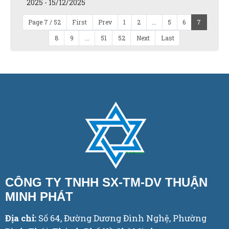
2025 - 15/12/2025
Page 7 / 52
First
Prev
1
2
...
5
6
7
8
9
...
51
52
Next
Last
CÔNG TY TNHH SX-TM-DV THUẬN
MINH PHÁT
Địa chỉ:
Số 64, Đường Dương Đình Nghệ, Phường