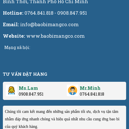
Bình Thới, Thành Phố Hồ Chí Minh
Hotline:
0764.841.818 - 0908.847.951
Email:
info@baobimangco.com
Website:
www.baobimangco.com
Mạng xã hội:
TƯ VẤN ĐẶT HÀNG
Ms.Lam
Mr.Minh
0908.847.951
0764.841.818
Chúng tôi cam kết mang đến những sản phẩm tối ưu, dịch vụ tận tâm
nhằm đáp ứng nhanh chóng và hiệu quả nhất nhu cầu cung ứng bao bì
của quý khách hàng.