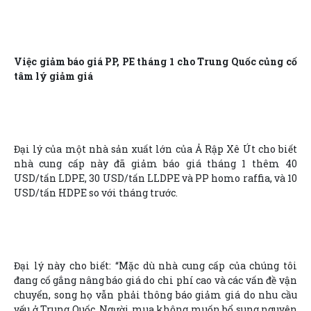
Việc giảm báo giá PP, PE tháng 1 cho Trung Quốc củng cố
tâm lý giảm giá
Đại lý của một nhà sản xuất lớn của Ả Rập Xê Út cho biết
nhà cung cấp này đã giảm báo giá tháng 1 thêm 40
USD/tấn LDPE, 30 USD/tấn LLDPE và PP homo raffia, và 10
USD/tấn HDPE so với tháng trước.
Đại lý này cho biết: “Mặc dù nhà cung cấp của chúng tôi
đang cố gắng nâng báo giá do chi phí cao và các vấn đề vận
chuyển, song họ vẫn phải thông báo giảm giá do nhu cầu
yếu ở Trung Quốc. Người mua không muốn bổ sung nguyên