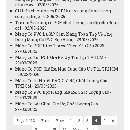
nhà máy - 02/05/2026
Giải thích màng co POF là gì và ứng dụng trong
công nghiệp - 02/05/2026
Tìm hiểu màng co POF chất lượng cao cấp cho đóng
gói - 02/05/2026
Màng Co PVC Là Gì? Cẩm Nang Toàn Tập Về Ứng
Dụng Màng Co PVC Bọc Hàng - 29/03/2026
Màng Co POF Kích Thước Theo Yêu Cầu 2026 -
29/03/2026
Màng Co Túi POF Giá Rẻ, Uy Tín Tại TP.HCM -
29/03/2026
Màng Co POF: Giá Rẻ, Nhà Cung Cấp Uy Tín TP.HCM
- 29/03/2026
Màng Co In Nhiệt PVC: Giá Rẻ, Chất Lượng Cao
TP.HCM - 29/03/2026
Màng Co PVC Bọc Hàng: Giá Rẻ, Chất Lượng Cao -
29/03/2026
Màng Co Lốc Chai: Giá Rẻ, Chất Lượng Cao -
29/03/2026
Page 4 / 52
First
Prev
1
2
3
4
5
6
7
...
51
52
Next
Last