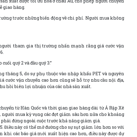
 sản xuất được tối ưu hóa ở châu Âu, cho phép người chuyển
ễ giao hàng.
trường trước những biến động về chi phí. Người mua không
người tham gia thị trường nhấn mạnh rằng giá cước vận
6.
cuối quý 2 và đầu quý 3.”
ong tháng 5, do sự phụ thuộc vào nhập khẩu PET và nguyên
á cước vận chuyển cao hơn cũng sẽ hỗ trợ nhu cầu nội địa,
hu hồi biên lợi nhuận của các nhà sản xuất.
 chuyển từ Hàn Quốc và thời gian giao hàng dài từ Ả Rập Xê
ên, người mua kỳ vọng các đợt giảm sâu hơn nữa cho khoảng
 phải đứng ngoài cuộc trước khả năng giảm giá.
5. Điều này có thể mở đường cho sự sụt giảm lớn hơn so với
n khi các báo giá mới xuất hiện cao hơn, điều này được dự