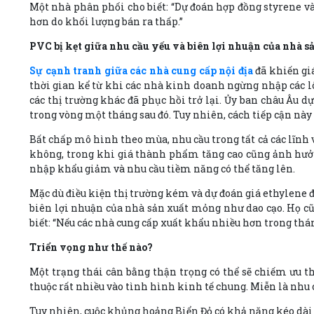
Một nhà phân phối cho biết: “Dự đoán hợp đồng styrene và
hơn do khối lượng bán ra thấp.”
PVC bị kẹt giữa nhu cầu yếu và biên lợi nhuận của nhà sả
Sự cạnh tranh giữa các nhà cung cấp nội địa
đã khiến gi
thời gian kể từ khi các nhà kinh doanh ngừng nhập các l
các thị trường khác đã phục hồi trở lại. Ủy ban châu Âu 
trong vòng một tháng sau đó. Tuy nhiên, cách tiếp cận nà
Bất chấp mô hình theo mùa, nhu cầu trong tất cả các lĩnh
không, trong khi giá thành phẩm tăng cao cũng ảnh hưởng 
nhập khẩu giảm và nhu cầu tiềm năng có thể tăng lên.
Mặc dù điều kiện thị trường kém và dự đoán giá ethylene 
biên lợi nhuận của nhà sản xuất mỏng như dao cạo. Họ cũ
biết: “Nếu các nhà cung cấp xuất khẩu nhiều hơn trong tháng 
Triển vọng như thế nào?
Một trạng thái cân bằng thận trọng có thể sẽ chiếm ưu th
thuộc rất nhiều vào tình hình kinh tế chung. Miễn là nhu c
Tuy nhiên, cuộc khủng hoảng Biển Đỏ có khả năng kéo dà