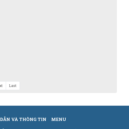
xt
Last
DẪN VÀ THÔNG TIN
MENU