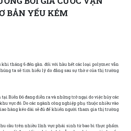
ƯỞNG BỞI GIÁ CƯỚC VẬN
CƠ BẢN YẾU KÉM
 khi tháng 6 đến gần. đối với hầu hết các loại polymer vẫn
úng ta sẽ tìm hiểu lý do đằng sau sự thờ ơ của thị trường
tại Biển Đỏ đang diễn ra và những trở ngại do việc hủy các
 khu vực đó. Do các ngành công nghiệp phụ thuộc nhiều vào
iao hàng kéo dài sẽ đủ để khiến người tham gia thị trường
hu cầu trên nhiều lĩnh vực phái sinh từ bao bì thực phẩm