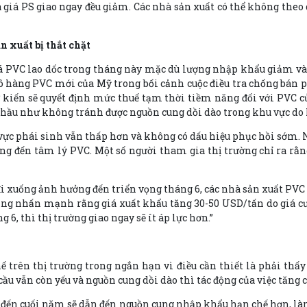
 giá PS giao ngay đều giảm. Các nhà sản xuất có thể không the
n xuất bị thắt chặt
á PVC lao dốc trong tháng này mặc dù lượng nhập khẩu giảm và b
ô hàng PVC mới của Mỹ trong bối cảnh cuộc điều tra chống bán 
dự kiến sẽ quyết định mức thuế tạm thời tiềm năng đối với PVC c
y hầu như không tránh được nguồn cung dồi dào trong khu vực do
 vực phái sinh vẫn thấp hơn và không có dấu hiệu phục hồi sớm.
đến tâm lý PVC. Một số người tham gia thị trường chỉ ra rằng 
đi xuống ảnh hưởng đến triển vọng tháng 6, các nhà sản xuất PVC
ng nhấn mạnh rằng giá xuất khẩu tăng 30-50 USD/tấn do giá cư
6, thì thị trường giao ngay sẽ ít áp lực hơn.”
ế trên thị trường trong ngắn hạn vì điều cần thiết là phải thấ
ầu vẫn còn yếu và nguồn cung dồi dào thì tác động của việc tăng c
i đến cuối năm sẽ dẫn đến nguồn cung nhập khẩu hạn chế hơn,