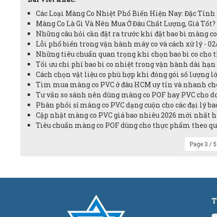
Các Loại Màng Co Nhiệt Phổ Biến Hiện Nay: Đặc Tính
Màng Co Là Gì Và Nên Mua Ở Đâu Chất Lượng, Giá Tốt? 
Những câu hỏi cần đặt ra trước khi đặt bao bì màng co
Lỗi phổ biến trong vận hành máy co và cách xử lý - 0
Những tiêu chuẩn quan trọng khi chọn bao bì co cho 
Tối ưu chi phí bao bì co nhiệt trong vận hành dài hạn
Cách chọn vật liệu co phù hợp khi đóng gói số lượng l
Tìm mua màng co PVC ở đâu HCM uy tín và nhanh chó
Tư vấn so sánh nên dùng màng co POF hay PVC cho do
Phân phối sỉ màng co PVC dạng cuộn cho các đại lý bao
Cập nhật màng co PVC giá bao nhiêu 2026 mới nhất hi
Tiêu chuẩn màng co POF dùng cho thực phẩm theo quy
Page 3 / 
T