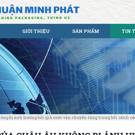
GIỚI THIỆU
SẢN PHẨM
TIN 
ng bị ảnh hưởng bởi giá cước vận chuyển tăng trong bối cảnh cá