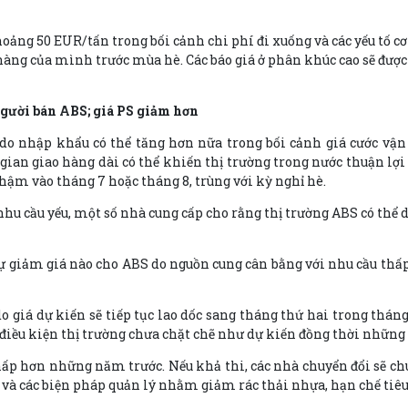
hoảng 50 EUR/tấn trong bối cảnh chi phí đi xuống và các yếu tố 
hàng của mình trước mùa hè. Các báo giá ở phân khúc cao sẽ được 
người bán ABS; giá PS giảm hơn
do nhập khẩu có thể tăng hơn nữa trong bối cảnh giá cước vận 
ian giao hàng dài có thể khiến thị trường trong nước thuận lợi 
ậm vào tháng 7 hoặc tháng 8, trùng với kỳ nghỉ hè.
u cầu yếu, một số nhà cung cấp cho rằng thị trường ABS có thể d
ự giảm giá nào cho ABS do nguồn cung cân bằng với nhu cầu thấp
o giá dự kiến sẽ tiếp tục lao dốc sang tháng thứ hai trong thán
điều kiện thị trường chưa chặt chẽ như dự kiến đồng thời những r
thấp hơn những năm trước. Nếu khả thi, các nhà chuyển đổi sẽ c
và các biện pháp quản lý nhằm giảm rác thải nhựa, hạn chế tiêu