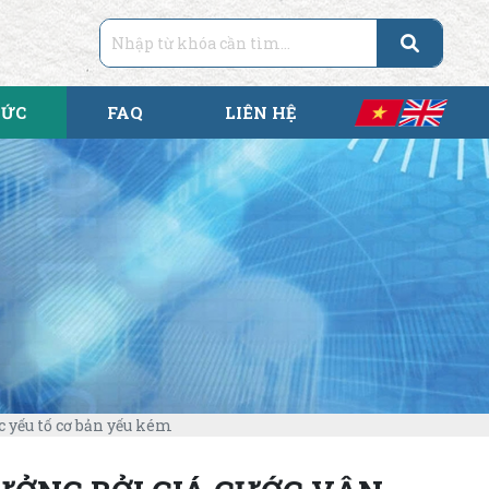
TỨC
FAQ
LIÊN HỆ
c yếu tố cơ bản yếu kém