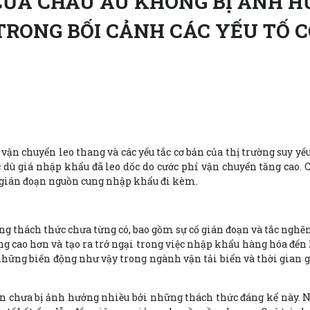
ỦA CHÂU ÂU KHÔNG BỊ ẢNH H
RONG BỐI CẢNH CÁC YẾU TỐ 
ận chuyển leo thang và các yếu tắc cơ bản của thị trường suy yếu
ù giá nhập khẩu đã leo dốc do cước phí vận chuyển tăng cao. Ch
sự gián đoạn nguồn cung nhập khẩu đi kèm.
g thách thức chưa từng có, bao gồm sự cố gián đoạn và tắc nghẽn 
g cao hơn và tạo ra trở ngại trong việc nhập khẩu hàng hóa đến
ững biến động như vậy trong ngành vận tải biển và thời gian g
ẫn chưa bị ảnh hưởng nhiều bởi những thách thức đáng kể này. N