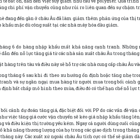
h tế bất ổn, dẫn đến việc suy giảm nhu cầu về polymer. Quá trình
tăng chi phí vận chuyển cũng như rủi ro liên quan đến sự chậm tr
ỉ hè đang đến gần ở châu Âu đã làm giảm thêm phản ứng của thị 
hập khẩu mặc dù công suất tại các nhà máy hóa dầu giảm.
 tháng 6 do hàng nhập khẩu mất khả năng cạnh tranh. Những 
 dẫn đến nỗ lực tăng giá từ các nhà sản xuất châu Âu trong tháng 
 hàng trên tàu và điều này sẽ hỗ trợ các nhà cung cấp châu Âu vào 
rong tháng 6 sau khi đi theo xu hướng ổn định hoặc tăng nhẹ tr
h tranh và sự ngần ngại mua hàng từ người mua trong bối cảnh gi
 định bất chấp mô hình theo mùa, điều đó có thể hạn chế nỗ lực t
bối cảnh dự đoán tăng giá, đặc biệt đối với PP do các vấn đề vận
g như việc tăng giá cước vận chuyển sẽ kéo giá nhập khẩu tăng l
g và điều kiện thị trường yếu kém. Ngay cả người dùng cuối cũng
ố khả năng thương lượng của họ trong các giao dịch trong tháng 
áng này. Các xuất xứ ngoài châu Âu tích cực có thể sẽ giảm dầ