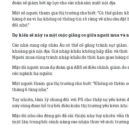
đoán sẽ giảm bớt áp lực cho các nhà sản xuất nội địa.
Một số người tham gia thị trường cho biết: “Có thể giảm k
hàng ở xa vì họ không có thông tin rõ ràng về nhu cầu đặt 
đổi nhỏ.”
Dự kiến sẽ xảy ra một cuộc giằng co giữa người mua và 
Các nhà cung cấp châu Âu có thể cố gắng tránh sụt giảm 
khoảng giá nội địa. Giá nhập khẩu không hấp dẫn và thời g
Người mua cũng tránh nhập khẩu do thời hạn giao hàng ch
Mặc dù người mua dự đoán giá ABS sẽ điều chỉnh giảm do nh
các ngành hạ nguồn.
Một người tham gia thị trường cho biết: “Không có thêm s
tháng 6 tăng nhẹ.”
Tuy nhiên, tâm lý chung đối với PS cho thấy sự yếu kém d
này cũng được hỗ trợ bởi điều kiện thị trường yếu kém khi 
Mặc dù nhu cầu đóng gói đã cải thiện nhẹ tuy nhiên vẫn 
một lần trong bối cảnh nâng cao nhận thức về môi trường 