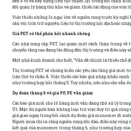
đến ô tô và xây dựng liên tục chậm lại trong bối cảnh kin
đổi quản lý hàng tồn kho và giảm thiểu tác động của việc 
Việc thiếu những lo ngại lớn về nguồn cung trước kỳ ngh
cần vội tích trữ nguyên liệu từ thị trường nội địa hoặc n
Giá PET có thể phản hồi nhanh chóng
Các nhà cung cấp PET lạc quan một cách thận trọng về
chuyển tăng cao đang tác động đến thị trường và điều này sẽ
Một nhà kinh doanh cho biết, “Vấn đề chính là thiếu chỗ đặt
Thị trường PET sẽ chứng kiến các yêu cầu tăng giá mới t
liệu thô từ châu Á. Việc thiếu các báo giá nhập khẩu cạn
như trường hợp hồi tháng 5. Tuy nhiên, nếu nhu cầu vẫn ổn
Dự đoán tháng 6 về giá PP, PE vẫn giảm
Các báo giá mới cho lô hàng mới vẫn đang chờ xử lý trong 
Út. Mặc dù người bán không loại trừ việc duy trì giá cũn
giá giao ngay trong bối cảnh dự đoán giá monomer đi xuốn
Người mua chỉ ra rằng nguồn cung dồi dào, điều này củng c
kết quả của monomer trong tháng 6, như trường hợp của th