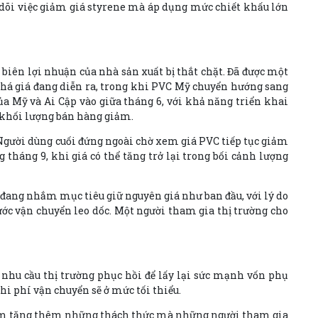
o dõi việc giảm giá styrene mà áp dụng mức chiết khấu lớn
iên lợi nhuận của nhà sản xuất bị thắt chặt. Đã được một
phá giá đang diễn ra, trong khi PVC Mỹ chuyển hướng sang
ủa Mỹ và Ai Cập vào giữa tháng 6, với khả năng triển khai
 khối lượng bán hàng giảm.
 Người dùng cuối đứng ngoài chờ xem giá PVC tiếp tục giảm
tháng 9, khi giá có thể tăng trở lại trong bối cảnh lượng
 đang nhắm mục tiêu giữ nguyên giá như ban đầu, với lý do
ớc vận chuyển leo dốc. Một người tham gia thị trường cho
y nhu cầu thị trường phục hồi để lấy lại sức mạnh vốn phụ
hi phí vận chuyển sẽ ở mức tối thiểu.
 làm tăng thêm những thách thức mà những người tham gia