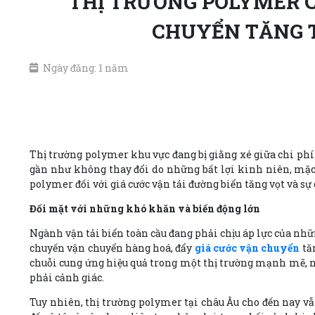
THỊ TRƯỜNG POLYMER C
CHUYỂN TĂNG T
Ngày đăng: 1 năm
Thị trường polymer khu vực đang bị giằng xé giữa chi phí v
gần như không thay đổi do những bất lợi kinh niên, mặc d
polymer đối với giá cước vận tải đường biển tăng vọt và 
Đối mặt với những khó khăn và biến động lớn
Ngành vận tải biển toàn cầu đang phải chịu áp lực của nhữn
chuyến vận chuyển hàng hoá, đẩy
giá cước vận chuyển
tăn
chuỗi cung ứng hiệu quả trong một thị trường mạnh mẽ, nh
phải cảnh giác.
Tuy nhiên, thị trường polymer tại châu Âu cho đến nay v