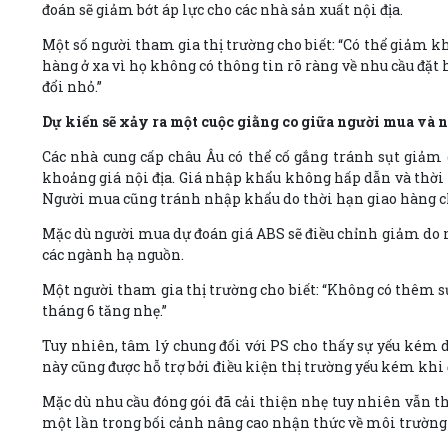
đoán sẽ giảm bớt áp lực cho các nhà sản xuất nội địa.
Một số người tham gia thị trường cho biết: “Có thể giảm k
hàng ở xa vì họ không có thông tin rõ ràng về nhu cầu đặt 
đổi nhỏ.”
Dự kiến sẽ xảy ra một cuộc giằng co giữa người mua và 
Các nhà cung cấp châu Âu có thể cố gắng tránh sụt giảm 
khoảng giá nội địa. Giá nhập khẩu không hấp dẫn và thời g
Người mua cũng tránh nhập khẩu do thời hạn giao hàng ch
Mặc dù người mua dự đoán giá ABS sẽ điều chỉnh giảm do nh
các ngành hạ nguồn.
Một người tham gia thị trường cho biết: “Không có thêm s
tháng 6 tăng nhẹ.”
Tuy nhiên, tâm lý chung đối với PS cho thấy sự yếu kém d
này cũng được hỗ trợ bởi điều kiện thị trường yếu kém khi 
Mặc dù nhu cầu đóng gói đã cải thiện nhẹ tuy nhiên vẫn 
một lần trong bối cảnh nâng cao nhận thức về môi trường 