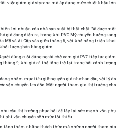
o dõi việc giảm giá styrene mà áp dụng mức chiết khấu lớn
iên lợi nhuận của nhà sản xuất bị thắt chặt. Đã được một
phá giá đang diễn ra, trong khi PVC Mỹ chuyển hướng sang
ủa Mỹ và Ai Cập vào giữa tháng 6, với khả năng triển khai
 khối lượng bán hàng giảm.
 Người dùng cuối đứng ngoài chờ xem giá PVC tiếp tục giảm
tháng 9, khi giá có thể tăng trở lại trong bối cảnh lượng
 đang nhắm mục tiêu giữ nguyên giá như ban đầu, với lý do
ớc vận chuyển leo dốc. Một người tham gia thị trường cho
y nhu cầu thị trường phục hồi để lấy lại sức mạnh vốn phụ
hi phí vận chuyển sẽ ở mức tối thiểu.
 làm tăng thêm những thách thức mà những người tham gia