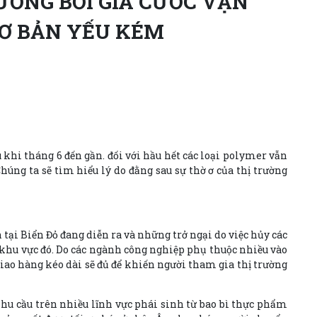
ƯỞNG BỞI GIÁ CƯỚC VẬN
CƠ BẢN YẾU KÉM
 khi tháng 6 đến gần. đối với hầu hết các loại polymer vẫn
úng ta sẽ tìm hiểu lý do đằng sau sự thờ ơ của thị trường
tại Biển Đỏ đang diễn ra và những trở ngại do việc hủy các
 khu vực đó. Do các ngành công nghiệp phụ thuộc nhiều vào
iao hàng kéo dài sẽ đủ để khiến người tham gia thị trường
hu cầu trên nhiều lĩnh vực phái sinh từ bao bì thực phẩm