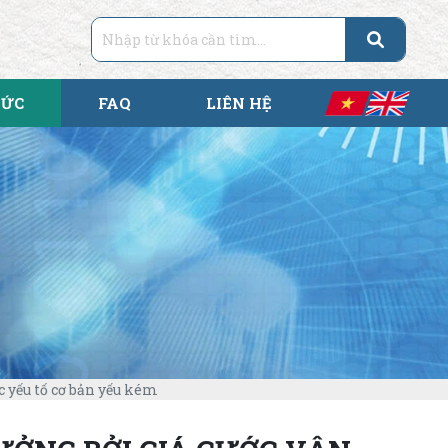
TỨC
FAQ
LIÊN HỆ
c yếu tố cơ bản yếu kém