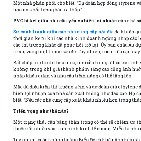
Một nhà phân phối cho biết: “Dự đoán hợp đồng styrene và
hơn do khối lượng bán ra thấp.”
PVC bị kẹt giữa nhu cầu yếu và biên lợi nhuận của nhà sả
Sự cạnh tranh giữa các nhà cung cấp nội địa
đã khiến gi
thời gian kể từ khi các nhà kinh doanh ngừng nhập các l
các thị trường khác đã phục hồi trở lại. Ủy ban châu Âu 
trong vòng một tháng sau đó. Tuy nhiên, cách tiếp cận nà
Bất chấp mô hình theo mùa, nhu cầu trong tất cả các lĩnh
không, trong khi giá thành phẩm tăng cao cũng ảnh hưởng 
nhập khẩu giảm và nhu cầu tiềm năng có thể tăng lên.
Mặc dù điều kiện thị trường kém và dự đoán giá ethylene 
biên lợi nhuận của nhà sản xuất mỏng như dao cạo. Họ cũ
biết: “Nếu các nhà cung cấp xuất khẩu nhiều hơn trong tháng 
Triển vọng như thế nào?
Một trạng thái cân bằng thận trọng có thể sẽ chiếm ưu th
thuộc rất nhiều vào tình hình kinh tế chung. Miễn là nhu c
Tuy nhiên, cuộc khủng hoảng Biển Đỏ có khả năng kéo dà