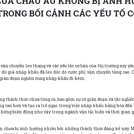
ỦA CHÂU ÂU KHÔNG BỊ ẢNH H
RONG BỐI CẢNH CÁC YẾU TỐ 
ận chuyển leo thang và các yếu tắc cơ bản của thị trường suy yếu
ù giá nhập khẩu đã leo dốc do cước phí vận chuyển tăng cao. Ch
sự gián đoạn nguồn cung nhập khẩu đi kèm.
g thách thức chưa từng có, bao gồm sự cố gián đoạn và tắc nghẽn 
g cao hơn và tạo ra trở ngại trong việc nhập khẩu hàng hóa đến
ững biến động như vậy trong ngành vận tải biển và thời gian g
ẫn chưa bị ảnh hưởng nhiều bởi những thách thức đáng kể này. N