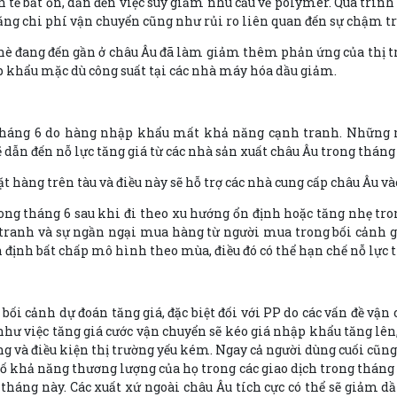
h tế bất ổn, dẫn đến việc suy giảm nhu cầu về polymer. Quá trình
tăng chi phí vận chuyển cũng như rủi ro liên quan đến sự chậm tr
ỉ hè đang đến gần ở châu Âu đã làm giảm thêm phản ứng của thị 
hập khẩu mặc dù công suất tại các nhà máy hóa dầu giảm.
 tháng 6 do hàng nhập khẩu mất khả năng cạnh tranh. Những 
 dẫn đến nỗ lực tăng giá từ các nhà sản xuất châu Âu trong tháng 
 hàng trên tàu và điều này sẽ hỗ trợ các nhà cung cấp châu Âu vào 
rong tháng 6 sau khi đi theo xu hướng ổn định hoặc tăng nhẹ tr
h tranh và sự ngần ngại mua hàng từ người mua trong bối cảnh gi
 định bất chấp mô hình theo mùa, điều đó có thể hạn chế nỗ lực t
bối cảnh dự đoán tăng giá, đặc biệt đối với PP do các vấn đề vận
g như việc tăng giá cước vận chuyển sẽ kéo giá nhập khẩu tăng l
g và điều kiện thị trường yếu kém. Ngay cả người dùng cuối cũng
ố khả năng thương lượng của họ trong các giao dịch trong tháng 
áng này. Các xuất xứ ngoài châu Âu tích cực có thể sẽ giảm dầ