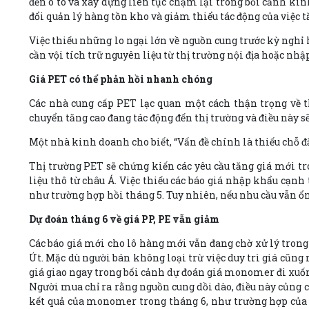
đến ô tô và xây dựng liên tục chậm lại trong bối cảnh kin
đổi quản lý hàng tồn kho và giảm thiểu tác động của việc 
Việc thiếu những lo ngại lớn về nguồn cung trước kỳ ngh
cần vội tích trữ nguyên liệu từ thị trường nội địa hoặc n
Giá PET có thể phản hồi nhanh chóng
Các nhà cung cấp PET lạc quan một cách thận trọng về
chuyển tăng cao đang tác động đến thị trường và điều này sẽ
Một nhà kinh doanh cho biết, “Vấn đề chính là thiếu chỗ đặt
Thị trường PET sẽ chứng kiến các yêu cầu tăng giá mới t
liệu thô từ châu Á. Việc thiếu các báo giá nhập khẩu cạn
như trường hợp hồi tháng 5. Tuy nhiên, nếu nhu cầu vẫn ổn
Dự đoán tháng 6 về giá PP, PE vẫn giảm
Các báo giá mới cho lô hàng mới vẫn đang chờ xử lý trong 
Út. Mặc dù người bán không loại trừ việc duy trì giá cũn
giá giao ngay trong bối cảnh dự đoán giá monomer đi xuốn
Người mua chỉ ra rằng nguồn cung dồi dào, điều này củng c
kết quả của monomer trong tháng 6, như trường hợp của th