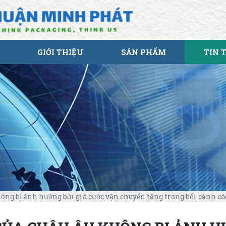
GIỚI THIỆU
SẢN PHẨM
TIN 
ng bị ảnh hưởng bởi giá cước vận chuyển tăng trong bối cảnh cá