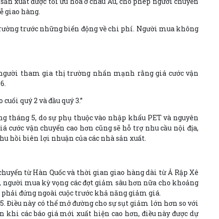
 sản xuất được tối ưu hóa ở châu Âu, cho phép người chuyển
ễ giao hàng.
trường trước những biến động về chi phí. Người mua không
người tham gia thị trường nhấn mạnh rằng giá cước vận
6.
cuối quý 2 và đầu quý 3.”
ong tháng 5, do sự phụ thuộc vào nhập khẩu PET và nguyên
á cước vận chuyển cao hơn cũng sẽ hỗ trợ nhu cầu nội địa,
hu hồi biên lợi nhuận của các nhà sản xuất.
 chuyển từ Hàn Quốc và thời gian giao hàng dài từ Ả Rập Xê
ên, người mua kỳ vọng các đợt giảm sâu hơn nữa cho khoảng
 phải đứng ngoài cuộc trước khả năng giảm giá.
5. Điều này có thể mở đường cho sự sụt giảm lớn hơn so với
n khi các báo giá mới xuất hiện cao hơn, điều này được dự