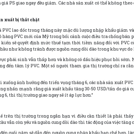
 giá PS giao ngay đều giảm. Các nhà sản xuất có thể không the
n xuất bị thắt chặt
á PVC lao dốc trong tháng này mặc dù lượng nhập khẩu giảm và b
ô hàng PVC mới của Mỹ trong bối cảnh cuộc điều tra chống bán 
dự kiến sẽ quyết định mức thuế tạm thời tiềm năng đối với PVC c
y hầu như không tránh được nguồn cung dồi dào trong khu vực do
 vực phái sinh vẫn thấp hơn và không có dấu hiệu phục hồi sớm.
đến tâm lý PVC. Một số người tham gia thị trường chỉ ra rằng 
đi xuống ảnh hưởng đến triển vọng tháng 6, các nhà sản xuất PVC
ng nhấn mạnh rằng giá xuất khẩu tăng 30-50 USD/tấn do giá cư
6, thì thị trường giao ngay sẽ ít áp lực hơn.”
ế trên thị trường trong ngắn hạn vì điều cần thiết là phải thấ
ầu vẫn còn yếu và nguồn cung dồi dào thì tác động của việc tăng c
i đến cuối năm sẽ dẫn đến nguồn cung nhập khẩu hạn chế hơn,