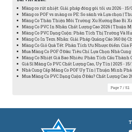
Màng co rút nhiệt: Giải pháp đóng gói tối ưu 2026 - 15/
Màng co POF vs màng co PE: So sánh và Lựa chọn | Th
Màng Co Thân Thiện Môi Trường: Xu Hướng Bao Bì Xan
Màng Co PVC In Nhãn Chất Lượng Cao 2026 | Thuận Mi
Màng Co PVC Dạng Cuộn: Phân Tích Thị Trường Và Hư
Màng Co In Tem Nhãn: Giải Pháp Quảng Cáo 360 Độ C
Màng Co Giỏ Quà Tết: Phân Tích Ưu Nhược Điểm Của PV
Mua Màng Co POF Ở Đâu: Tiêu Chí Lựa Chọn Nhà Cung 
Màng Co Nhiệt Giá Bao Nhiêu: Phân Tích Cấu Thành G
Giá Sỉ Màng Co PVC Chất Lượng Cao, Uy Tín | 2025 - 15
Nhà Cung Cấp Màng Co POF Uy Tín | Thuận Minh Phát 
Mua Màng Co PVC Dạng Cuộn Ở Đâu? Chất Lượng Cao 20
Page 7 / 52
T