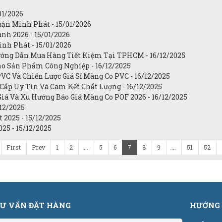
01/2026
uận Minh Phát - 15/01/2026
h 2026 - 15/01/2026
nh Phát - 15/01/2026
ớng Dẫn Mua Hàng Tiết Kiệm Tại TPHCM - 16/12/2025
ho Sản Phẩm Công Nghiệp - 16/12/2025
C Và Chiến Lược Giá Sỉ Màng Co PVC - 16/12/2025
Cấp Uy Tín Và Cam Kết Chất Lượng - 16/12/2025
iá Và Xu Hướng Báo Giá Màng Co POF 2026 - 16/12/2025
/12/2025
2025 - 15/12/2025
25 - 15/12/2025
First
Prev
1
2
...
5
6
7
8
9
...
51
52
Ư VẤN ĐẶT HÀNG
HƯỚNG 