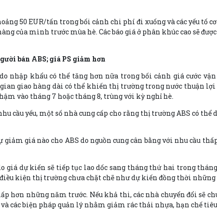
hoảng 50 EUR/tấn trong bối cảnh chi phí đi xuống và các yếu tố 
hàng của mình trước mùa hè. Các báo giá ở phân khúc cao sẽ được 
người bán ABS; giá PS giảm hơn
do nhập khẩu có thể tăng hơn nữa trong bối cảnh giá cước vận 
ian giao hàng dài có thể khiến thị trường trong nước thuận lợi 
ậm vào tháng 7 hoặc tháng 8, trùng với kỳ nghỉ hè.
u cầu yếu, một số nhà cung cấp cho rằng thị trường ABS có thể d
ự giảm giá nào cho ABS do nguồn cung cân bằng với nhu cầu thấp
o giá dự kiến sẽ tiếp tục lao dốc sang tháng thứ hai trong thán
điều kiện thị trường chưa chặt chẽ như dự kiến đồng thời những r
thấp hơn những năm trước. Nếu khả thi, các nhà chuyển đổi sẽ c
và các biện pháp quản lý nhằm giảm rác thải nhựa, hạn chế tiêu