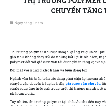
THỊ TRƯỜNG POLYMER C
CHUYỂN TĂNG T
Ngày đăng: 1 năm
Thị trường polymer khu vực đang bị giằng xé giữa chi phí v
gần như không thay đổi do những bất lợi kinh niên, mặc d
polymer đối với giá cước vận tải đường biển tăng vọt và 
Đối mặt với những khó khăn và biến động lớn
Ngành vận tải biển toàn cầu đang phải chịu áp lực của nhữn
chuyến vận chuyển hàng hoá, đẩy
giá cước vận chuyển
tăn
chuỗi cung ứng hiệu quả trong một thị trường mạnh mẽ, nh
phải cảnh giác.
Tuy nhiên, thị trường polymer tại châu Âu cho đến nay v