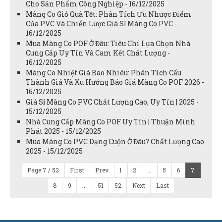
Cho Sản Phẩm Công Nghiệp - 16/12/2025
Màng Co Giỏ Quà Tết: Phân Tích Ưu Nhược Điểm
Của PVC Và Chiến Lược Giá Sỉ Màng Co PVC -
16/12/2025
Mua Màng Co POF Ở Đâu: Tiêu Chí Lựa Chọn Nhà
Cung Cấp Uy Tín Và Cam Kết Chất Lượng -
16/12/2025
Màng Co Nhiệt Giá Bao Nhiêu: Phân Tích Cấu
Thành Giá Và Xu Hướng Báo Giá Màng Co POF 2026 -
16/12/2025
Giá Sỉ Màng Co PVC Chất Lượng Cao, Uy Tín | 2025 -
15/12/2025
Nhà Cung Cấp Màng Co POF Uy Tín | Thuận Minh
Phát 2025 - 15/12/2025
Mua Màng Co PVC Dạng Cuộn Ở Đâu? Chất Lượng Cao
2025 - 15/12/2025
Page 7 / 52
First
Prev
1
2
...
5
6
7
8
9
...
51
52
Next
Last