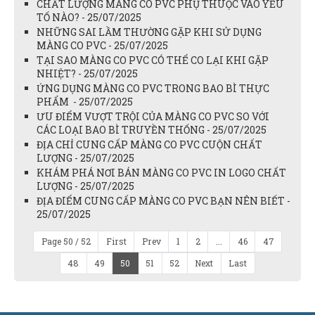
CHẤT LƯỢNG MÀNG CO PVC PHỤ THUỘC VÀO YẾU
TỐ NÀO? - 25/07/2025
NHỮNG SAI LẦM THƯỜNG GẶP KHI SỬ DỤNG
MÀNG CO PVC - 25/07/2025
TẠI SAO MÀNG CO PVC CÓ THỂ CO LẠI KHI GẶP
NHIỆT? - 25/07/2025
ỨNG DỤNG MÀNG CO PVC TRONG BAO BÌ THỰC
PHẨM - 25/07/2025
ƯU ĐIỂM VƯỢT TRỘI CỦA MÀNG CO PVC SO VỚI
CÁC LOẠI BAO BÌ TRUYỀN THỐNG - 25/07/2025
ĐỊA CHỈ CUNG CẤP MÀNG CO PVC CUỘN CHẤT
LƯỢNG - 25/07/2025
KHÁM PHÁ NƠI BÁN MÀNG CO PVC IN LOGO CHẤT
LƯỢNG - 25/07/2025
ĐỊA ĐIỂM CUNG CẤP MÀNG CO PVC BẠN NÊN BIẾT -
25/07/2025
Page 50 / 52
First
Prev
1
2
...
46
47
48
49
50
51
52
Next
Last