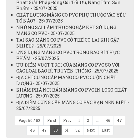
Phát: Giải Pháp Đóng Gói Tối Ưu, Nâng Tầm Sản
Phẩm - 25/07/2025
CHẤT LƯỢNG MÀNG CO PVC PHỤ THUỘC VÀO YẾU
TỐ NÀO? - 25/07/2025
NHỮNG SAI LẦM THƯỜNG GẶP KHI SỬ DỤNG
MÀNG CO PVC - 25/07/2025
TẠI SAO MÀNG CO PVC CÓ THỂ CO LẠI KHI GẶP
NHIỆT? - 25/07/2025
ỨNG DỤNG MÀNG CO PVC TRONG BAO BÌ THỰC
PHẨM - 25/07/2025
ƯU ĐIỂM VƯỢT TRỘI CỦA MÀNG CO PVC SO VỚI
CÁC LOẠI BAO BÌ TRUYỀN THỐNG - 25/07/2025
ĐỊA CHỈ CUNG CẤP MÀNG CO PVC CUỘN CHẤT
LƯỢNG - 25/07/2025
KHÁM PHÁ NƠI BÁN MÀNG CO PVC IN LOGO CHẤT
LƯỢNG - 25/07/2025
ĐỊA ĐIỂM CUNG CẤP MÀNG CO PVC BẠN NÊN BIẾT -
25/07/2025
Page 50 / 52
First
Prev
1
2
...
46
47
48
49
50
51
52
Next
Last