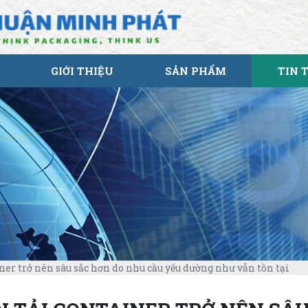
GIỚI THIỆU
SẢN PHẨM
TIN 
iner trở nên sâu sắc hơn do nhu cầu yếu dường như vẫn tồn tại