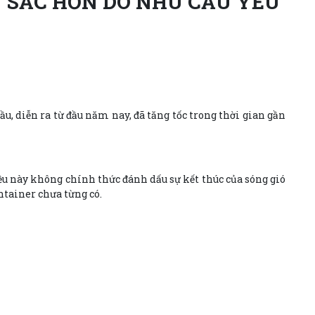
U SẮC HƠN DO NHU CẦU YẾU
ầu, diễn ra từ đầu năm nay, đã tăng tốc trong thời gian gần
ều này không chính thức đánh dấu sự kết thúc của sóng gió
ntainer chưa từng có.