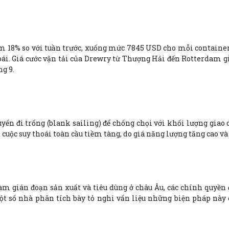
ảm 18% so với tuần trước, xuống mức 7845 USD cho mỗi container 
i. Giá cước vận tải của Drewry từ Thượng Hải đến Rotterdam gi
g 9.
uyến đi trống (blank sailing) để chống chọi với khối lượng giao
uộc suy thoái toàn cầu tiềm tàng, do giá năng lượng tăng cao v
m gián đoạn sản xuất và tiêu dùng ở châu Âu, các chính quyền 
t số nhà phân tích bày tỏ nghi vấn liệu những biện pháp này c