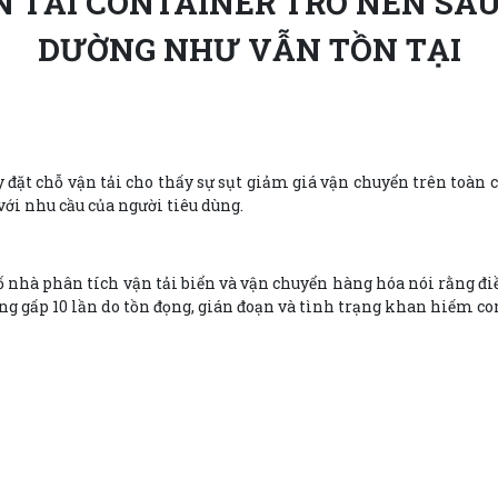
N TẢI CONTAINER TRỞ NÊN SÂ
DƯỜNG NHƯ VẪN TỒN TẠI
y đặt chỗ vận tải cho thấy sự sụt giảm giá vận chuyển trên toàn c
với nhu cầu của người tiêu dùng.
nhà phân tích vận tải biển và vận chuyển hàng hóa nói rằng đi
ăng gấp 10 lần do tồn đọng, gián đoạn và tình trạng khan hiếm co