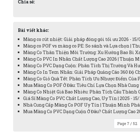
Chia sẻ:
Bài viết khác:
Màng co rút nhiệt: Giải pháp đóng gói tối ưu 2026 - 15/
Màng co POF vs màng co PE: So sánh và Lựa chọn | Th
Màng Co Thân Thiện Môi Trường: Xu Hướng Bao Bì Xan
Màng Co PVC In Nhãn Chất Lượng Cao 2026 | Thuận Mi
Màng Co PVC Dạng Cuộn: Phân Tích Thị Trường Và Hư
Màng Co In Tem Nhãn: Giải Pháp Quảng Cáo 360 Độ C
Màng Co Giỏ Quà Tết: Phân Tích Ưu Nhược Điểm Của PV
Mua Màng Co POF Ở Đâu: Tiêu Chí Lựa Chọn Nhà Cung 
Màng Co Nhiệt Giá Bao Nhiêu: Phân Tích Cấu Thành G
Giá Sỉ Màng Co PVC Chất Lượng Cao, Uy Tín | 2025 - 15
Nhà Cung Cấp Màng Co POF Uy Tín | Thuận Minh Phát 
Mua Màng Co PVC Dạng Cuộn Ở Đâu? Chất Lượng Cao 20
Page 7 / 52