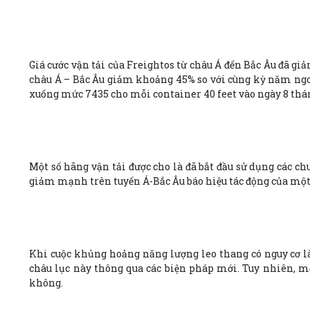
Giá cước vận tải của Freightos từ châu Á đến Bắc Âu đã gi
châu Á – Bắc Âu giảm khoảng 45% so với cùng kỳ năm ngoá
xuống mức 7435 cho mỗi container 40 feet vào ngày 8 thán
Một số hãng vận tải được cho là đã bắt đầu sử dụng các ch
giảm mạnh trên tuyến Á-Bắc Âu báo hiệu tác động của một c
Khi cuộc khủng hoảng năng lượng leo thang có nguy cơ là
châu lục này thông qua các biện pháp mới. Tuy nhiên, mộ
không.