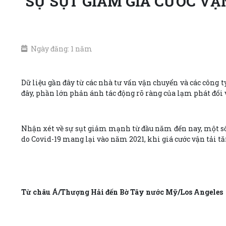
SỰ SỤT GIẢM GIÁ CƯỚC VẬ
Ngày đăng: 1 năm
Dữ liệu gần đây từ các nhà tư vấn vận chuyển và các công t
đây, phần lớn phản ánh tác động rõ ràng của lạm phát đối 
Nhận xét về sự sụt giảm mạnh từ đầu năm đến nay, một số 
do Covid-19 mang lại vào năm 2021, khi giá cước vận tải t
Từ châu Á/Thượng Hải đến Bờ Tây nước Mỹ/Los Angeles