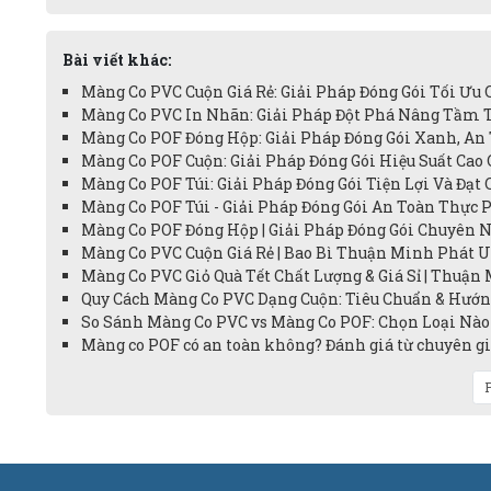
Bài viết khác:
Màng Co PVC Cuộn Giá Rẻ: Giải Pháp Đóng Gói Tối Ưu 
Màng Co PVC In Nhãn: Giải Pháp Đột Phá Nâng Tầm 
Màng Co POF Đóng Hộp: Giải Pháp Đóng Gói Xanh, An
Màng Co POF Cuộn: Giải Pháp Đóng Gói Hiệu Suất Cao 
Màng Co POF Túi: Giải Pháp Đóng Gói Tiện Lợi Và Đạt 
Màng Co POF Túi - Giải Pháp Đóng Gói An Toàn Thực 
Màng Co POF Đóng Hộp | Giải Pháp Đóng Gói Chuyên N
Màng Co PVC Cuộn Giá Rẻ | Bao Bì Thuận Minh Phát Uy
Màng Co PVC Giỏ Quà Tết Chất Lượng & Giá Sỉ | Thuận 
Quy Cách Màng Co PVC Dạng Cuộn: Tiêu Chuẩn & Hướn
So Sánh Màng Co PVC vs Màng Co POF: Chọn Loại Nào 
Màng co POF có an toàn không? Đánh giá từ chuyên gia
P