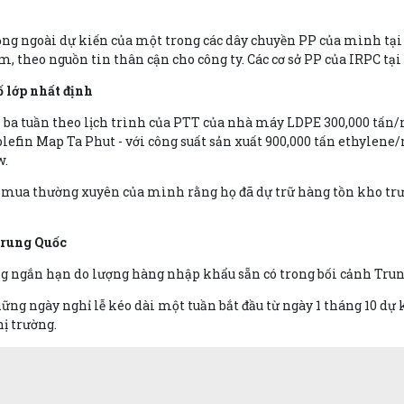
ộng ngoài dự kiến của một trong các dây chuyền PP của mình tại 
, theo nguồn tin thân cận cho công ty. Các cơ sở PP của IRPC tạ
ố lớp nhất định
rì ba tuần theo lịch trình của PTT của nhà máy LDPE 300,000 tấn
efin Map Ta Phut - với công suất sản xuất 900,000 tấn ethylene/
w.
 mua thường xuyên của mình rằng họ đã dự trữ hàng tồn kho trướ
Trung Quốc
ng ngắn hạn do lượng hàng nhập khẩu sẵn có trong bối cảnh Trung
ững ngày nghỉ lễ kéo dài một tuần bắt đầu từ ngày 1 tháng 10 d
ị trường.