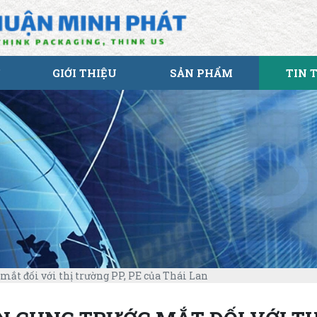
GIỚI THIỆU
SẢN PHẨM
TIN 
mắt đối với thị trường PP, PE của Thái Lan