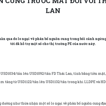
 CUNG TRƯỚC MẮT ĐỐI VỚI THỊ
LAN
uần qua do lo ngại về phân bổ nguồn cung trong bối cảnh ngừng
tới đã hỗ trợ một số cho thị trường PE của nước này.
ừ USD1034/tấn lên USD1092/tấn FD Thái Lan, tính bằng tiền mặt, 
 film tăng từ USD1122/tấn lên USD1132/tấn trong khi LLDPE và 
g dường như thừa nhận một số lo ngại về phân bổ nguồn cung địa