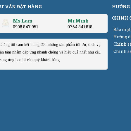
Ư VẤN ĐẶT HÀNG
HƯỚNG 
CHÍNH 
Ms.Lam
Mr.Minh
0908.847.951
0764.841.818
Bảo mật
Hướng d
Chính s
Chúng tôi cam kết mang đến những sản phẩm tối ưu, dịch vụ
Chính sá
tận tâm nhằm đáp ứng nhanh chóng và hiệu quả nhất nhu cầu
cung ứng bao bì của quý khách hàng.