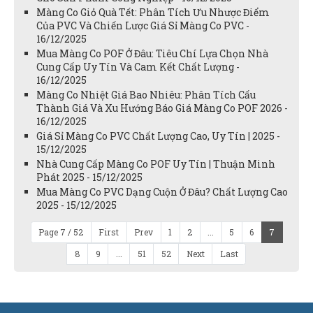
Màng Co Giỏ Quà Tết: Phân Tích Ưu Nhược Điểm
Của PVC Và Chiến Lược Giá Sỉ Màng Co PVC -
16/12/2025
Mua Màng Co POF Ở Đâu: Tiêu Chí Lựa Chọn Nhà
Cung Cấp Uy Tín Và Cam Kết Chất Lượng -
16/12/2025
Màng Co Nhiệt Giá Bao Nhiêu: Phân Tích Cấu
Thành Giá Và Xu Hướng Báo Giá Màng Co POF 2026 -
16/12/2025
Giá Sỉ Màng Co PVC Chất Lượng Cao, Uy Tín | 2025 -
15/12/2025
Nhà Cung Cấp Màng Co POF Uy Tín | Thuận Minh
Phát 2025 - 15/12/2025
Mua Màng Co PVC Dạng Cuộn Ở Đâu? Chất Lượng Cao
2025 - 15/12/2025
Page 7 / 52
First
Prev
1
2
...
5
6
7
8
9
...
51
52
Next
Last