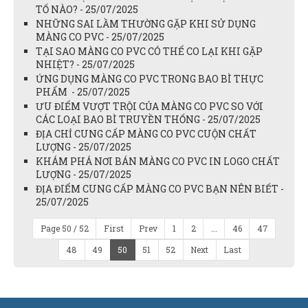
TỐ NÀO? - 25/07/2025
NHỮNG SAI LẦM THƯỜNG GẶP KHI SỬ DỤNG
MÀNG CO PVC - 25/07/2025
TẠI SAO MÀNG CO PVC CÓ THỂ CO LẠI KHI GẶP
NHIỆT? - 25/07/2025
ỨNG DỤNG MÀNG CO PVC TRONG BAO BÌ THỰC
PHẨM - 25/07/2025
ƯU ĐIỂM VƯỢT TRỘI CỦA MÀNG CO PVC SO VỚI
CÁC LOẠI BAO BÌ TRUYỀN THỐNG - 25/07/2025
ĐỊA CHỈ CUNG CẤP MÀNG CO PVC CUỘN CHẤT
LƯỢNG - 25/07/2025
KHÁM PHÁ NƠI BÁN MÀNG CO PVC IN LOGO CHẤT
LƯỢNG - 25/07/2025
ĐỊA ĐIỂM CUNG CẤP MÀNG CO PVC BẠN NÊN BIẾT -
25/07/2025
Page 50 / 52
First
Prev
1
2
...
46
47
48
49
50
51
52
Next
Last