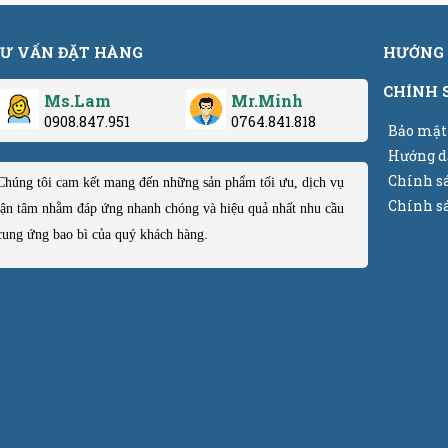
Ư VẤN ĐẶT HÀNG
HƯỚNG 
CHÍNH 
Ms.Lam
Mr.Minh
0908.847.951
0764.841.818
Bảo mật
Hướng d
Chính s
Chúng tôi cam kết mang đến những sản phẩm tối ưu, dịch vụ
Chính sá
tận tâm nhằm đáp ứng nhanh chóng và hiệu quả nhất nhu cầu
cung ứng bao bì của quý khách hàng.