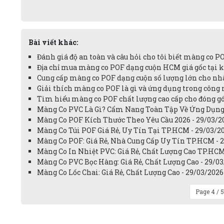
Bài viết khác:
Đánh giá độ an toàn và câu hỏi cho tôi biết màng co P
Địa chỉ mua màng co POF dạng cuộn HCM giá gốc tại k
Cung cấp màng co POF dạng cuộn số lượng lớn cho nh
Giải thích màng co POF là gì và ứng dụng trong công 
Tìm hiểu màng co POF chất lượng cao cấp cho đóng gó
Màng Co PVC Là Gì? Cẩm Nang Toàn Tập Về Ứng Dụng
Màng Co POF Kích Thước Theo Yêu Cầu 2026 - 29/03/2
Màng Co Túi POF Giá Rẻ, Uy Tín Tại TP.HCM - 29/03/2
Màng Co POF: Giá Rẻ, Nhà Cung Cấp Uy Tín TP.HCM - 
Màng Co In Nhiệt PVC: Giá Rẻ, Chất Lượng Cao TP.HCM
Màng Co PVC Bọc Hàng: Giá Rẻ, Chất Lượng Cao - 29/0
Màng Co Lốc Chai: Giá Rẻ, Chất Lượng Cao - 29/03/2026
Page 4 / 