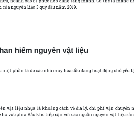
hựa, ngành bao bì phức hợp đang tăng mạnh. Cụ thể là mảng ng
h của nguyên liệu 3 quý đầu năm 2019.
han hiếm nguyên vật liệu
u một phần là do các nhà máy hóa dầu đang hoạt động chủ yếu t
n vật liệu nhựa là khoảng cách về địa lý, chi phí vận chuyển 
khu vực phía Bắc khó tiếp cận với các nguồn nguyên vật liệu sản