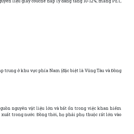
uyên liệu giấy couche nắp ly đang tăng 10-12%; mảng PET,
ập trung ở khu vực phía Nam (đặc biệt là Vũng Tàu và Đồng
nguồn nguyên vật liệu lớn và bất ổn trong việc khan hiếm
 xuất trong nước. Đồng thời, họ phải phụ thuộc rất lớn vào