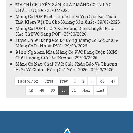
ĐỊA CHỈ CHUYÊN SẢN XUẤT MÀNG CO IN PVC
CHẤT LƯỢNG - 25/07/2025
Màng Co POF Kích Thước Theo Yêu Cầu: Bài Toán
Tiết Kiệm Vật Tư Cho Xưởng Sản Xuất - 29/03/2026
Màng Co POF Là Gì? Xu Hướng Dịch Chuyển Hoàn
Hảo Từ PVC Sang POF - 29/03/2026
Tuyệt Chiêu Đóng Gói Đồ Uống: Màng Co Lốc Chai &
Màng Co In Nhiệt PVC - 29/03/2026
Kinh Nghiệm Mua Màng Co PVC Dạng Cuộn HCM
Chất Lượng, Giá Tận Xưởng - 29/03/2026
Màng Co Nắp Chai PVC: Giải Pháp Bảo Vệ Thương
Hiệu Và Chống Hàng Giả Năm 2026 - 09/03/2026
Page 51 / 52
First
Prev
1
2
...
46
47
48
49
50
51
52
Next
Last