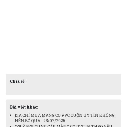
Chia sẻ:
Bài viết khác:
ĐỊA CHỈ MUA MÀNG CO PVC CUỘN UY TÍN KHÔNG
NÊN BỎ QUA - 25/07/2025
GỢI Ý NƠI CUNG CẤP MÀNG CO PVC IN THEO YÊU