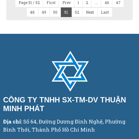
Page 51 / 52
First
Prev
1
2
...
46
47
48
49
50
51
52
Next
Last
CÔNG TY TNHH SX-TM-DV THUẬN
MINH PHÁT
Địa chỉ:
Số 64, Đường Dương Đình Nghệ, Phường
Bình Thới, Thành Phố Hồ Chí Minh