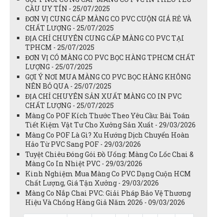
CẦU UY TÍN - 25/07/2025
ĐƠN VỊ CUNG CẤP MÀNG CO PVC CUỘN GIÁ RẺ VÀ
CHẤT LƯỢNG - 25/07/2025
ĐỊA CHỈ CHUYÊN CUNG CẤP MÀNG CO PVC TẠI
TPHCM - 25/07/2025
ĐƠN VỊ CÓ MÀNG CO PVC BỌC HÀNG TPHCM CHẤT
LƯỢNG - 25/07/2025
GỢI Ý NƠI MUA MÀNG CO PVC BỌC HÀNG KHÔNG
NÊN BỎ QUA - 25/07/2025
ĐỊA CHỈ CHUYÊN SẢN XUẤT MÀNG CO IN PVC
CHẤT LƯỢNG - 25/07/2025
Màng Co POF Kích Thước Theo Yêu Cầu: Bài Toán
Tiết Kiệm Vật Tư Cho Xưởng Sản Xuất - 29/03/2026
Màng Co POF Là Gì? Xu Hướng Dịch Chuyển Hoàn
Hảo Từ PVC Sang POF - 29/03/2026
Tuyệt Chiêu Đóng Gói Đồ Uống: Màng Co Lốc Chai &
Màng Co In Nhiệt PVC - 29/03/2026
Kinh Nghiệm Mua Màng Co PVC Dạng Cuộn HCM
Chất Lượng, Giá Tận Xưởng - 29/03/2026
Màng Co Nắp Chai PVC: Giải Pháp Bảo Vệ Thương
Hiệu Và Chống Hàng Giả Năm 2026 - 09/03/2026