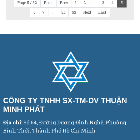
Page 5 / 52
First
Prev
1
2
...
3
4
5
6
7
...
51
52
Next
Last
CÔNG TY TNHH SX-TM-DV THUẬN
MINH PHÁT
Địa chỉ:
Số 64, Đường Dương Đình Nghệ, Phường
Bình Thới, Thành Phố Hồ Chí Minh