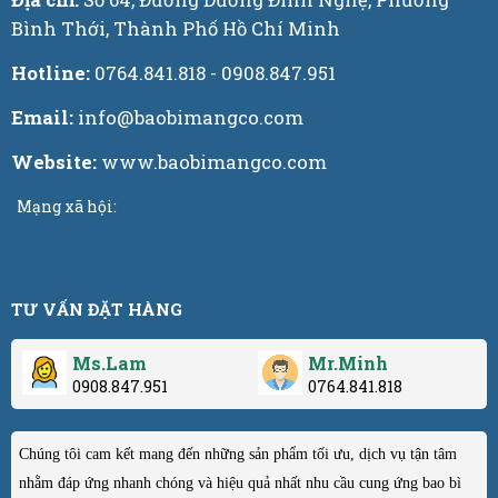
Bình Thới, Thành Phố Hồ Chí Minh
Hotline:
0764.841.818 - 0908.847.951
Email:
info@baobimangco.com
Website:
www.baobimangco.com
Mạng xã hội:
TƯ VẤN ĐẶT HÀNG
Ms.Lam
Mr.Minh
0908.847.951
0764.841.818
Chúng tôi cam kết mang đến những sản phẩm tối ưu, dịch vụ tận tâm
nhằm đáp ứng nhanh chóng và hiệu quả nhất nhu cầu cung ứng bao bì