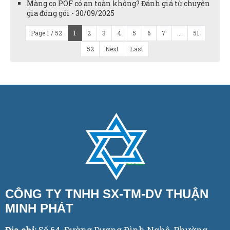
Màng co POF có an toàn không? Đánh giá từ chuyên
gia đóng gói - 30/09/2025
Page 1 / 52
1
2
3
4
5
6
7
...
51
52
Next
Last
CÔNG TY TNHH SX-TM-DV THUẬN
MINH PHÁT
Địa chỉ:
Số 64, Đường Dương Đình Nghệ, Phường