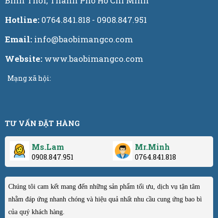
Bình Thới, Thành Phố Hồ Chí Minh
Hotline:
0764.841.818 - 0908.847.951
Email:
info@baobimangco.com
Website:
www.baobimangco.com
Mạng xã hội:
TƯ VẤN ĐẶT HÀNG
Ms.Lam
Mr.Minh
0908.847.951
0764.841.818
Chúng tôi cam kết mang đến những sản phẩm tối ưu, dịch vụ tận tâm
nhằm đáp ứng nhanh chóng và hiệu quả nhất nhu cầu cung ứng bao bì
của quý khách hàng.