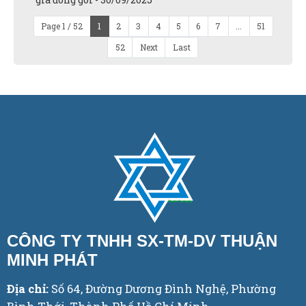
Page 1 / 52
1
2
3
4
5
6
7
...
51
52
Next
Last
CÔNG TY TNHH SX-TM-DV THUẬN
MINH PHÁT
Địa chỉ:
Số 64, Đường Dương Đình Nghệ, Phường