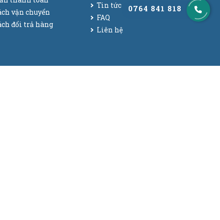
Tin tức
0764 841 818
ách vận chuyển
FAQ
ch đổi trả hàng
Liên hệ