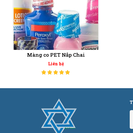
Màng co PET Nắp Chai
Liên hệ
T