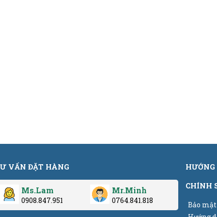
Ư VẤN ĐẶT HÀNG
HƯỚNG 
CHÍNH 
Ms.Lam
Mr.Minh
0908.847.951
0764.841.818
Bảo mật
Hướng d