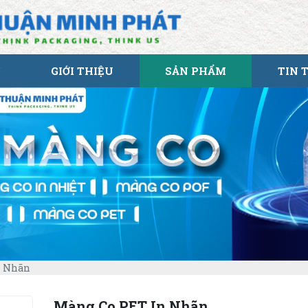
GIỚI THIỆU
SẢN PHẨM
TIN 
n Nhãn
Màng Co PET In Nhãn