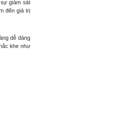
sự giám sát
đến giá trị
 hàng dễ dàng
khắc khe như