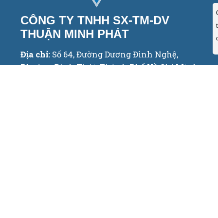
CÔNG TY TNHH SX-TM-DV
THUẬN MINH PHÁT
Địa chỉ:
Số 64, Đường Dương Đình Nghệ,
Phường Bình Thới, Thành Phố Hồ Chí Minh
Hotline:
0764.841.818 - 0908.847.951
Email:
info@baobimangco.com
Website:
www.baobimangco.com
Mạng xã hội: