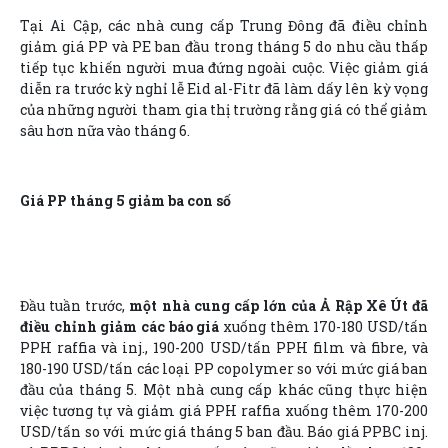
Tại Ai Cập, các nhà cung cấp Trung Đông đã điều chỉnh
giảm giá PP và PE ban đầu trong tháng 5 do nhu cầu thấp
tiếp tục khiến người mua đứng ngoài cuộc. Việc giảm giá
diễn ra trước kỳ nghỉ lễ Eid al-Fitr đã làm dấy lên kỳ vọng
của những người tham gia thị trường rằng giá có thể giảm
sâu hơn nữa vào tháng 6.
Giá PP tháng 5 giảm ba con số
Đầu tuần trước,
một nhà cung cấp lớn của Ả Rập Xê Út đã
điều chỉnh giảm các báo giá
xuống thêm 170-180 USD/tấn
PPH raffia và inj., 190-200 USD/tấn PPH film và fibre, và
180-190 USD/tấn các loại PP copolymer so với mức giá ban
đầu của tháng 5. Một nhà cung cấp khác cũng thực hiện
việc tương tự và giảm giá PPH raffia xuống thêm 170-200
USD/tấn so với mức giá tháng 5 ban đầu. Báo giá PPBC inj.