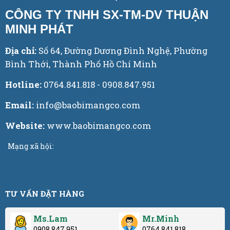
CÔNG TY TNHH SX-TM-DV THUẬN
MINH PHÁT
Địa chỉ:
Số 64, Đường Dương Đình Nghệ, Phường
Bình Thới, Thành Phố Hồ Chí Minh
Hotline:
0764.841.818 - 0908.847.951
Email:
info@baobimangco.com
Website:
www.baobimangco.com
Mạng xã hội:
TƯ VẤN ĐẶT HÀNG
Ms.Lam
Mr.Minh
0908.847.951
0764.841.818