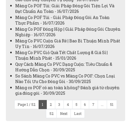
Màng Co POF Túi: Giải Pháp Đóng Gói Tiện Lợi Và
Đạt Chuẩn An Toàn - 16/07/2026
Màng Co POF Túi - Giải Pháp Đóng Gói An Toàn
Thực Phẩm - 16/07/2026
Màng Co POF Đóng Hộp | Giải Pháp Đóng Gói Chuyên
Nghiệp - 16/07/2026
Màng Co PVC Cuộn Giá Rẻ | Bao Bì Thuận Minh Phát
Uy Tín - 16/07/2026
Màng Co PVC Giỏ Quà Tết Chất Lượng & Giá Sỉ |
Thuận Minh Phát - 15/01/2026
Quy Cách Màng Co PVC Dạng Cuộn: Tiêu Chuẩn &
Hướng Dẫn Chọn - 30/09/2025
So Sánh Màng Co PVC vs Màng Co POF: Chọn Loại
Nào Tối Ưu Cho Đóng Gói - 30/09/2025
Màng co POF có an toàn không? Đánh giá từ chuyên
gia đóng gói - 30/09/2025
Page 1 / 52
1
2
3
4
5
6
7
...
51
52
Next
Last