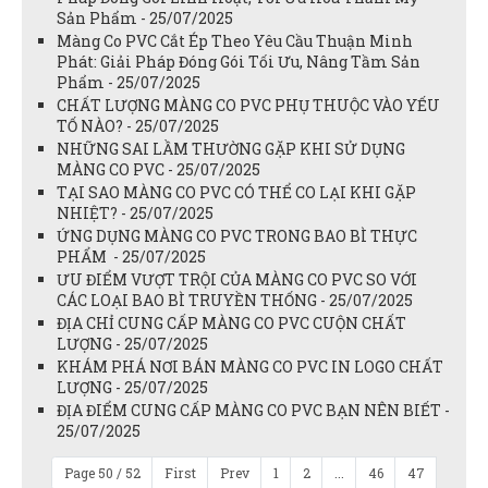
Sản Phẩm - 25/07/2025
Màng Co PVC Cắt Ép Theo Yêu Cầu Thuận Minh
Phát: Giải Pháp Đóng Gói Tối Ưu, Nâng Tầm Sản
Phẩm - 25/07/2025
CHẤT LƯỢNG MÀNG CO PVC PHỤ THUỘC VÀO YẾU
TỐ NÀO? - 25/07/2025
NHỮNG SAI LẦM THƯỜNG GẶP KHI SỬ DỤNG
MÀNG CO PVC - 25/07/2025
TẠI SAO MÀNG CO PVC CÓ THỂ CO LẠI KHI GẶP
NHIỆT? - 25/07/2025
ỨNG DỤNG MÀNG CO PVC TRONG BAO BÌ THỰC
PHẨM - 25/07/2025
ƯU ĐIỂM VƯỢT TRỘI CỦA MÀNG CO PVC SO VỚI
CÁC LOẠI BAO BÌ TRUYỀN THỐNG - 25/07/2025
ĐỊA CHỈ CUNG CẤP MÀNG CO PVC CUỘN CHẤT
LƯỢNG - 25/07/2025
KHÁM PHÁ NƠI BÁN MÀNG CO PVC IN LOGO CHẤT
LƯỢNG - 25/07/2025
ĐỊA ĐIỂM CUNG CẤP MÀNG CO PVC BẠN NÊN BIẾT -
25/07/2025
Page 50 / 52
First
Prev
1
2
...
46
47