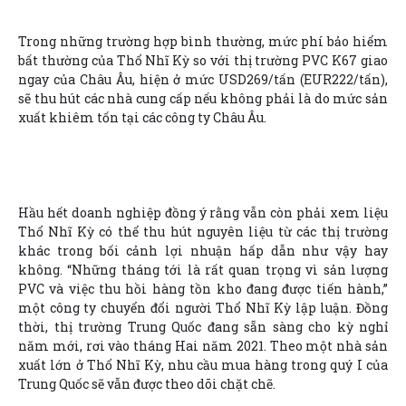
Trong những trường hợp bình thường, mức phí bảo hiểm
bất thường của Thổ Nhĩ Kỳ so với thị trường PVC K67 giao
ngay của Châu Âu, hiện ở mức USD269/tấn (EUR222/tấn),
sẽ thu hút các nhà cung cấp nếu không phải là do mức sản
xuất khiêm tốn tại các công ty Châu Âu.
Hầu hết doanh nghiệp đồng ý rằng vẫn còn phải xem liệu
Thổ Nhĩ Kỳ có thể thu hút nguyên liệu từ các thị trường
khác trong bối cảnh lợi nhuận hấp dẫn như vậy hay
không. “Những tháng tới là rất quan trọng vì sản lượng
PVC và việc thu hồi hàng tồn kho đang được tiến hành,”
một công ty chuyển đổi người Thổ Nhĩ Kỳ lập luận. Đồng
thời, thị trường Trung Quốc đang sẵn sàng cho kỳ nghỉ
năm mới, rơi vào tháng Hai năm 2021. Theo một nhà sản
xuất lớn ở Thổ Nhĩ Kỳ, nhu cầu mua hàng trong quý I của
Trung Quốc sẽ vẫn được theo dõi chặt chẽ.