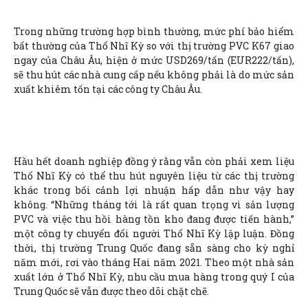
Trong những trường hợp bình thường, mức phí bảo hiểm
bất thường của Thổ Nhĩ Kỳ so với thị trường PVC K67 giao
ngay của Châu Âu, hiện ở mức USD269/tấn (EUR222/tấn),
sẽ thu hút các nhà cung cấp nếu không phải là do mức sản
xuất khiêm tốn tại các công ty Châu Âu.
Hầu hết doanh nghiệp đồng ý rằng vẫn còn phải xem liệu
Thổ Nhĩ Kỳ có thể thu hút nguyên liệu từ các thị trường
khác trong bối cảnh lợi nhuận hấp dẫn như vậy hay
không. “Những tháng tới là rất quan trọng vì sản lượng
PVC và việc thu hồi hàng tồn kho đang được tiến hành,”
một công ty chuyển đổi người Thổ Nhĩ Kỳ lập luận. Đồng
thời, thị trường Trung Quốc đang sẵn sàng cho kỳ nghỉ
năm mới, rơi vào tháng Hai năm 2021. Theo một nhà sản
xuất lớn ở Thổ Nhĩ Kỳ, nhu cầu mua hàng trong quý I của
Trung Quốc sẽ vẫn được theo dõi chặt chẽ.