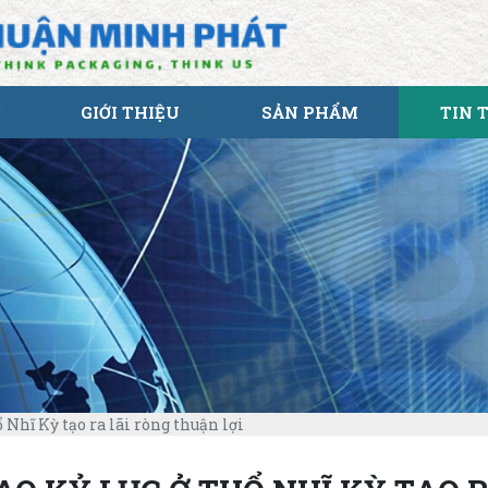
GIỚI THIỆU
SẢN PHẨM
TIN 
Nhĩ Kỳ tạo ra lãi ròng thuận lợi