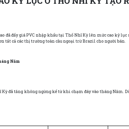
O KỶ LỤC Ở THỔ NHĨ KỲ TẠO 
cao đã đẩy giá PVC nhập khẩu tại Thổ Nhĩ Kỳ lên mức cao kỷ lục
ơn tất cả các thị trường toàn cầu ngoại trừ Brazil cho người bán.
 tháng Năm
ĩ Kỳ đã tăng không ngừng kể từ khi chạm đáy vào tháng Năm. Dữ