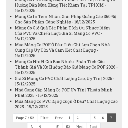
Hướng Dẫn Mua Hàng Tiết Kiệm Tại TPHCM -
16/12/2025
Màng Co In Tem Nhãn: Giải Pháp Quảng Cáo 360 Độ
Cho Sản Phẩm Công Nghiệp - 16/12/2025
Màng Co Giỏ Quà Tết: Phân Tích Ưu Nhược Điểm
Của PVC Và Chiến Lược Giá Sỉ Màng Co PVC -
16/12/2025
Mua Màng Co POF Ở Đâu: Tiêu Chí Lựa Chọn Nhà
Cung Cấp Uy Tín Và Cam Kết Chất Lượng -
16/12/2025
Màng Co Nhiệt Giá Bao Nhiêu: Phân Tích Cấu
Thành Giá Và Xu Hướng Báo Giá Màng Co POF 2026 -
16/12/2025
Giá Sỉ Màng Co PVC Chất Lượng Cao, Uy Tín | 2025 -
15/12/2025
Nhà Cung Cấp Màng Co POF Uy Tín | Thuận Minh
Phát 2025 - 15/12/2025
Mua Màng Co PVC Dạng Cuộn Ở Đâu? Chất Lượng Cao
2025 - 15/12/2025
Page 7 / 52
First
Prev
1
2
...
5
6
7
8
9
...
51
52
Next
Last