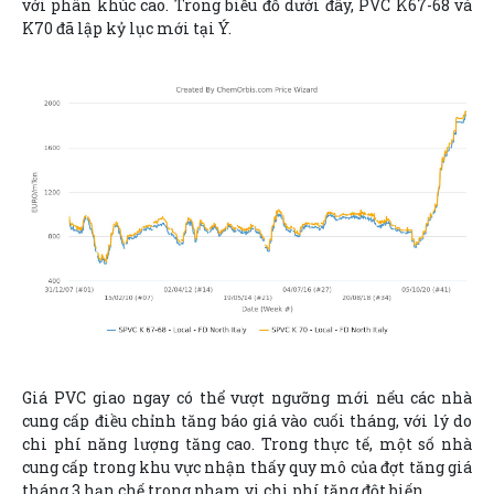
với phân khúc cao. Trong biểu đồ dưới đây, PVC K67-68 và
K70 đã lập kỷ lục mới tại Ý.
Giá PVC giao ngay có thể vượt ngưỡng mới nếu các nhà
cung cấp điều chỉnh tăng báo giá vào cuối tháng, với lý do
chi phí năng lượng tăng cao. Trong thực tế, một số nhà
cung cấp trong khu vực nhận thấy quy mô của đợt tăng giá
tháng 3 hạn chế trong phạm vi chi phí tăng đột biến.