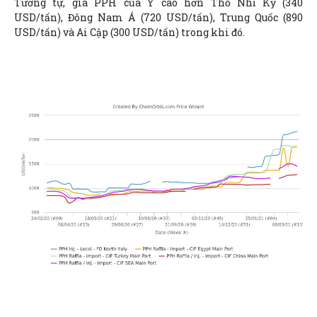
Tương tự, giá PPH của Ý cao hơn Thổ Nhĩ Kỳ (340
USD/tấn), Đông Nam Á (720 USD/tấn), Trung Quốc (890
USD/tấn) và Ai Cập (300 USD/tấn) trong khi đó.