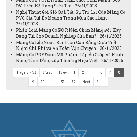
Độ" Trên Kệ Hàng Siêu Thị - 26/11/2025
Nghệ Thuật Gói Giỏ Quà Tết: Sự Trở Lại Của Màng Co
PVC Cắt Túi Ép Ngang Trong Mùa Cao Điểm -
26/11/2025
Phân Loại Màng Co POF: Nên Chọn Màng Đôi Hay
Dạng Túi Cho Doanh Nghiệp Của Bạn? - 26/11/2025
Màng Co Lốc Nước: Bài Toán Cân Bằng Giữa Tiết
Kiệm Chi Phí và An Toàn Vận Chuyển - 26/11/2025
Màng Co POF Đóng Mỹ Phẩm: Lớp Áo Giáp Vô Hình
Nâng Tầm Đẳng Cấp Thương Hiệu Việt - 26/11/2025
Page 8 / 52
First
Prev
1
2
...
6
7
8
9
10
...
51
52
Next
Last