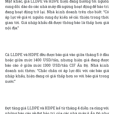
Mặt khác, giá LLDPE và HDPE hiện đang hướng tới nguồn
cung dồi dào do các nhà máy đã ngừng hoạt động để bảo trì
đang hoạt động trở lại. Nhà kinh doanh trên cho biết: “Có
áp lực về giá vì nguồn cung dự kiến sẽ cải thiện trong thời
gian tới. Giá nhập khẩu đã được thông báo là thấp hơn giá
nội địa.”
Cả LLDPE và HDPE đều được báo giá vào giữa tháng 5 ở đầu
hoặc giữa mức 1400 USD/tấn, nhưng hiện giá đang được
báo cáo ở giữa mức 1300 USD/tấn CIF Ấn Độ. Nhà kinh
doanh nói thêm: “Chắc chắn có áp lực đối với các báo giá
nhập khẩu, hiện đang có giá thấp hơn so với báo giá trong
nước.”
Đợt tăng giá LLDPE và HDPE kể từ tháng 4 diễn ra cùng với
những báo cáo về đợt bảo trì của các nhà máy ở Ấn Độ như