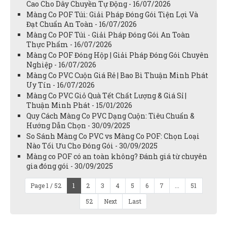
Cao Cho Dây Chuyền Tự Động - 16/07/2026
Màng Co POF Túi: Giải Pháp Đóng Gói Tiện Lợi Và
Đạt Chuẩn An Toàn - 16/07/2026
Màng Co POF Túi - Giải Pháp Đóng Gói An Toàn
Thực Phẩm - 16/07/2026
Màng Co POF Đóng Hộp | Giải Pháp Đóng Gói Chuyên
Nghiệp - 16/07/2026
Màng Co PVC Cuộn Giá Rẻ | Bao Bì Thuận Minh Phát
Uy Tín - 16/07/2026
Màng Co PVC Giỏ Quà Tết Chất Lượng & Giá Sỉ |
Thuận Minh Phát - 15/01/2026
Quy Cách Màng Co PVC Dạng Cuộn: Tiêu Chuẩn &
Hướng Dẫn Chọn - 30/09/2025
So Sánh Màng Co PVC vs Màng Co POF: Chọn Loại
Nào Tối Ưu Cho Đóng Gói - 30/09/2025
Màng co POF có an toàn không? Đánh giá từ chuyên
gia đóng gói - 30/09/2025
Page 1 / 52
1
2
3
4
5
6
7
...
51
52
Next
Last