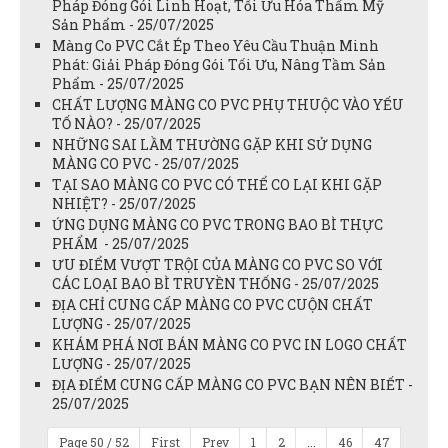
Pháp Đóng Gói Linh Hoạt, Tối Ưu Hóa Thẩm Mỹ
Sản Phẩm - 25/07/2025
Màng Co PVC Cắt Ép Theo Yêu Cầu Thuận Minh
Phát: Giải Pháp Đóng Gói Tối Ưu, Nâng Tầm Sản
Phẩm - 25/07/2025
CHẤT LƯỢNG MÀNG CO PVC PHỤ THUỘC VÀO YẾU
TỐ NÀO? - 25/07/2025
NHỮNG SAI LẦM THƯỜNG GẶP KHI SỬ DỤNG
MÀNG CO PVC - 25/07/2025
TẠI SAO MÀNG CO PVC CÓ THỂ CO LẠI KHI GẶP
NHIỆT? - 25/07/2025
ỨNG DỤNG MÀNG CO PVC TRONG BAO BÌ THỰC
PHẨM - 25/07/2025
ƯU ĐIỂM VƯỢT TRỘI CỦA MÀNG CO PVC SO VỚI
CÁC LOẠI BAO BÌ TRUYỀN THỐNG - 25/07/2025
ĐỊA CHỈ CUNG CẤP MÀNG CO PVC CUỘN CHẤT
LƯỢNG - 25/07/2025
KHÁM PHÁ NƠI BÁN MÀNG CO PVC IN LOGO CHẤT
LƯỢNG - 25/07/2025
ĐỊA ĐIỂM CUNG CẤP MÀNG CO PVC BẠN NÊN BIẾT -
25/07/2025
Page 50 / 52
First
Prev
1
2
...
46
47