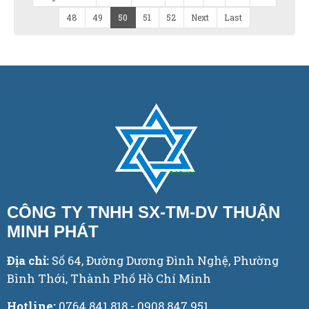
48
49
50
51
52
Next
Last
CÔNG TY TNHH SX-TM-DV THUẬN
MINH PHÁT
Địa chỉ:
Số 64, Đường Dương Đình Nghệ, Phường
Bình Thới, Thành Phố Hồ Chí Minh
Hotline:
0764.841.818 - 0908.847.951