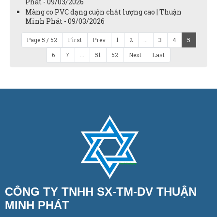
Phát - 09/03/2026
Màng co PVC dạng cuộn chất lượng cao | Thuận
Minh Phát - 09/03/2026
Page 5 / 52
First
Prev
1
2
...
3
4
5
6
7
...
51
52
Next
Last
CÔNG TY TNHH SX-TM-DV THUẬN
MINH PHÁT