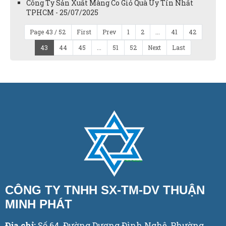
Công Ty Sản Xuất Màng Co Giỏ Quà Uy Tín Nhất
TPHCM - 25/07/2025
Page 43 / 52
First
Prev
1
2
...
41
42
43
44
45
...
51
52
Next
Last
CÔNG TY TNHH SX-TM-DV THUẬN
MINH PHÁT
Địa chỉ:
Số 64, Đường Dương Đình Nghệ, Phường