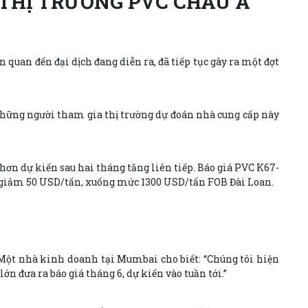
THỊ TRƯỜNG PVC CHÂU Á
quan đến đại dịch đang diễn ra, đã tiếp tục gây ra một đợt
 những người tham gia thị trường dự đoán nhà cung cấp này
hơn dự kiến sau hai tháng tăng liên tiếp. Báo giá PVC K67-
u giảm 50 USD/tấn, xuống mức 1300 USD/tấn FOB Đài Loan.
. Một nhà kinh doanh tại Mumbai cho biết: “Chúng tôi hiện
ớn đưa ra báo giá tháng 6, dự kiến vào tuần tới.”