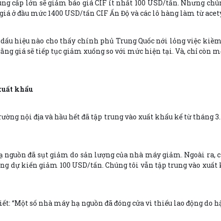
g cấp lớn sẽ giảm báo giá CIF ít nhất 100 USD/tấn. Nhưng chú
giá ở đầu mức 1400 USD/tấn CIF Ấn Độ và các lô hàng làm từ acety
 dấu hiệu nào cho thấy chính phủ Trung Quốc nới lỏng việc ki
ằng giá sẽ tiếp tục giảm xuống so với mức hiện tại. Và, chỉ còn
xuất khẩu
ường nội địa và hầu hết đã tập trung vào xuất khẩu kể từ tháng 3
ạ nguồn đã sụt giảm do sản lượng của nhà máy giảm. Ngoài ra, c
ng dự kiến giảm 100 USD/tấn. Chúng tôi vẫn tập trung vào xuất kh
t: “Một số nhà máy hạ nguồn đã đóng cửa vì thiếu lao động do hậu