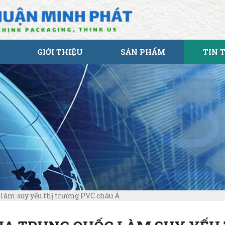
GIỚI THIỆU
SẢN PHẨM
TIN 
 làm suy yếu thị trường PVC châu Á