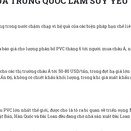
ỦA TRUNG QUỐC LÀM SUY YẾU 
g trong nước chậm chạp vì hệ quả của các biện pháp hạn chế liên 
ra báo giá cho lượng phân bổ PVC tháng 6 tới người mua châu Á,
o các thị trường châu Á tới 50-80 USD/tấn, trong đợt hạ giá lớn 
Ấn Độ, không có chiết khấu khối lượng, trong khi giá xuất khẩ
PVC lớn nhất thế giới, được cho là tỏ ra bi quan về triển vọng
ật Bản, Hàn Quốc và Đài Loan đều đang chờ nhà sản xuất Đài Loan l