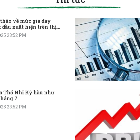
thảo về mức giá đáy
 đầu xuất hiện trên thị
Ấn Độ sau 3 tháng giảm
025 23:52 PM
ủa Thổ Nhĩ Kỳ hầu như
tháng 7
025 23:52 PM