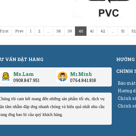
First
Prev
1
2
...
38
39
40
41
42
...
51
52
Ư VẤN ĐẶT HÀNG
HƯỚNG 
CHÍNH 
Ms.Lam
Mr.Minh
0908.847.951
0764.841.818
Bảo mật
Hướng d
Chính s
Chúng tôi cam kết mang đến những sản phẩm tối ưu, dịch vụ
Chính sá
tận tâm nhằm đáp ứng nhanh chóng và hiệu quả nhất nhu cầu
cung ứng bao bì của quý khách hàng.