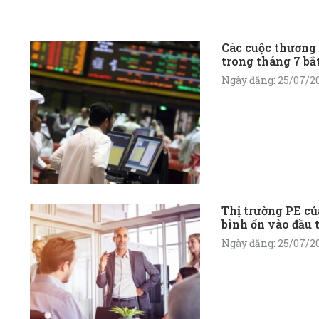
Các cuộc thương 
trong tháng 7 bắt
trường PVC của 
Ngày đăng: 25/07/2
giá
Thị trường PE c
bình ổn vào đầu 
Ngày đăng: 25/07/2