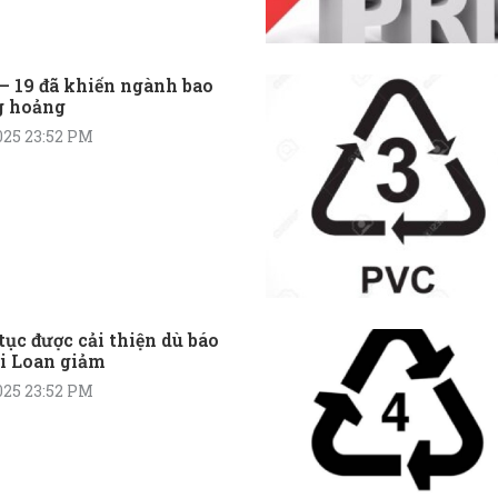
– 19 đã khiến ngành bao
g hoảng
025 23:52 PM
tục được cải thiện dù báo
ài Loan giảm
025 23:52 PM