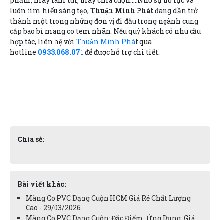
phẩm, máy làm túi, máy chia cuộn.....Nhờ sự nỗ lực và
luôn tìm hiểu sáng tạo,
Thuận Minh Phát
đang dần trở
thành một trong những đơn vị đi đầu trong ngành cung
cấp bao bì mang co tem nhãn. Nếu quý khách có nhu cầu
hợp tác, liên hệ với
Thuận Minh Phá
t qua
hotline
0933.068.071
để được hỗ trợ chi tiết.
Chia sẻ:
Bài viết khác:
Màng Co PVC Dạng Cuộn HCM Giá Rẻ Chất Lượng
Cao - 29/03/2026
Màng Co PVC Dạng Cuộn: Đặc Điểm, Ứng Dụng, Giá