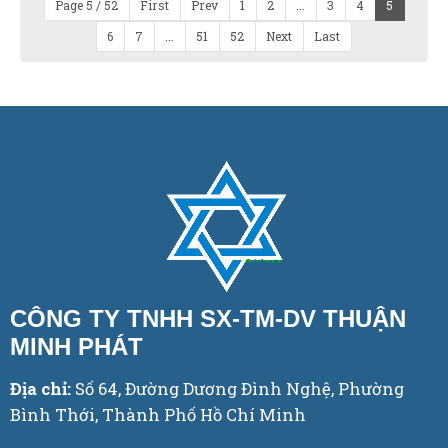
Page 5 / 52
First
Prev
1
2
...
3
4
5
6
7
...
51
52
Next
Last
CÔNG TY TNHH SX-TM-DV THUẬN
MINH PHÁT
Địa chỉ:
Số 64, Đường Dương Đình Nghệ, Phường
Bình Thới, Thành Phố Hồ Chí Minh