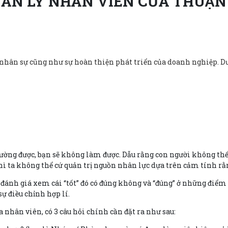
UẢN LÝ NHÂN VIÊN CỦA THUẬ
nhân sự cũng như sự hoàn thiện phát triển của doanh nghiệp. Dưới
 lường được, bạn sẽ không làm được. Dẫu rằng con người không thể
hì ta không thể cứ quản trị nguồn nhân lực dựa trên cảm tính rằn
ể đánh giá xem cái “tốt” đó có đúng không và “đúng” ở những điểm
ự điều chỉnh hợp lí.
nhân viên, có 3 câu hỏi chính cần đặt ra như sau: