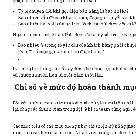
quả, bạn nên đặt những câu hỏi như sau:
- Tỷ lệ chuyển đổi khi gọi điện bán hàng là bao nhiêu?
- Bao nhiêu vấn đề của khách hàng được giải quyết sau kh
- Bao nhiêu bài viết của họ trên Web thu hút được độc giả?
Ngoài ra, còn cách khác để đo được đó là lấy số liệu từ các g
- Bao nhiêu % trong số yêu cầu của khách hàng phải chuy
- Tỷ lệ % số cuộc gọi không bán được hàng?
- …
Lý tưởng là những chỉ số này được đo lường, cập nhật và ch
và thường xuyên hơn là mỗi năm một lần.
Chỉ số về mức độ hoàn thành mục
Đối với những công việc mà kết quả chủ yếu dựa trên chất lư
lại cùng các thành viên trong đội. Khi cả team cùng ngồi đ
Các mục tiêu có thể trừu tượng như: cải thiện kỹ năng gia
mục tiêu cao hơn của tổ chức. Nhân viên cũng cần được biế