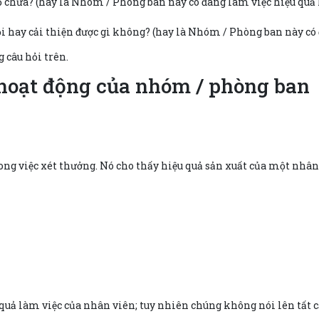
ọ chưa? (hay là Nhóm / Phòng ban này có đang làm việc hiệu quả
 hay cải thiện được gì không? (hay là Nhóm / Phòng ban này có
g câu hỏi trên.
g hoạt động của nhóm / phòng ban
rong việc xét thưởng. Nó cho thấy hiệu quả sản xuất của một nhâ
 quả làm việc của nhân viên; tuy nhiên chúng không nói lên tất c