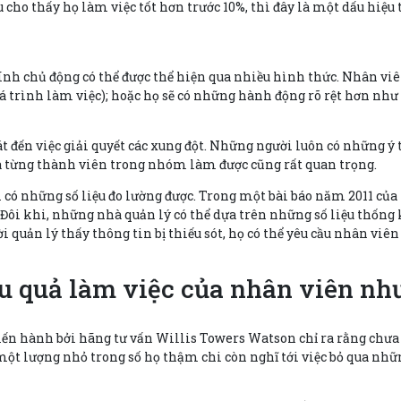
u cho thấy họ làm việc tốt hơn trước 10%, thì đây là một dấu hiệu 
. Tính chủ động có thể được thể hiện qua nhiều hình thức. Nhân 
á trình làm việc); hoặc họ sẽ có những hành động rõ rệt hơn như
t đến việc giải quyết các xung đột. Những người luôn có những ý 
ủa từng thành viên trong nhóm làm được cũng rất quan trọng.
i có những số liệu đo lường được. Trong một bài báo năm 2011 c
 Đôi khi, những nhà quản lý có thể dựa trên những số liệu thốn
quản lý thấy thông tin bị thiếu sót, họ có thể yêu cầu nhân viê
u quả làm việc của nhân viên nh
iến hành bởi hãng tư vấn Willis Towers Watson chỉ ra rằng chưa 
một lượng nhỏ trong số họ thậm chi còn nghĩ tới việc bỏ qua nhữ