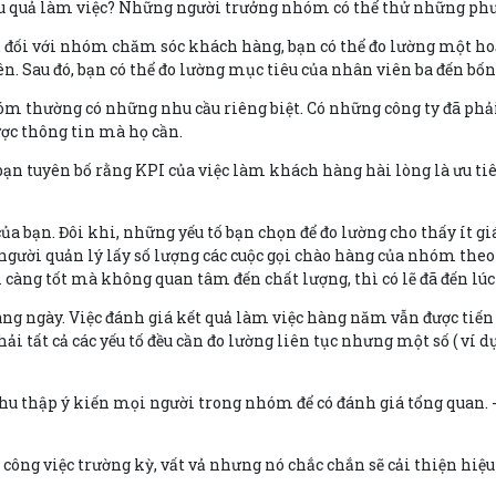
hiệu quả làm việc? Những người trưởng nhóm có thể thử những phư
ụ, đối với nhóm chăm sóc khách hàng, bạn có thể đo lường một ho
ên. Sau đó, bạn có thể đo lường mục tiêu của nhân viên ba đến b
m thường có những nhu cầu riêng biệt. Có những công ty đã phả
ợc thông tin mà họ cần.
ủa bạn tuyên bố rằng KPI của việc làm khách hàng hài lòng là ưu 
ủa bạn. Đôi khi, những yếu tố bạn chọn để đo lường cho thấy ít g
 người quản lý lấy số lượng các cuộc gọi chào hàng của nhóm theo
 càng tốt mà không quan tâm đến chất lượng, thì có lẽ đã đến lúc
ng ngày. Việc đánh giá kết quả làm việc hàng năm vẫn được tiến
 tất cả các yếu tố đều cần đo lường liên tục nhưng một số ( ví dụ
hu thập ý kiến mọi người trong nhóm để có đánh giá tổng quan. -
à công việc trường kỳ, vất vả nhưng nó chắc chắn sẽ cải thiện hiệ