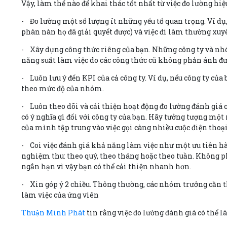
Vậy, làm thế nào để khai thác tốt nhất từ việc đo lường 
- Đo lường một số lượng ít những yếu tố quan trọng. Ví d
phàn nàn họ đã giải quyết được) và việc đi làm thường xuy
- Xây dựng công thức riêng của bạn. Những công ty và nhó
năng suất làm việc do các công thức cũ không phản ánh đư
- Luôn lưu ý đến KPI của cả công ty. Ví dụ, nếu công ty c
theo mức độ của nhóm.
- Luôn theo dõi và cải thiện hoạt động đo lường đánh giá c
có ý nghĩa gì đối với công ty của bạn. Hãy tưởng tượng một
của mình tập trung vào việc gọi càng nhiều cuộc điện thoại
- Coi việc đánh giá khả năng làm việc như một ưu tiên hà
nghiệm thu: theo quý, theo tháng hoặc theo tuần. Không phải
ngắn hạn vì vậy bạn có thể cải thiện nhanh hơn.
- Xin góp ý 2 chiều. Thông thường, các nhóm trưởng cần t
làm việc của ứng viên
Thuận Minh Phát
tin rằng việc đo lường đánh giá có thể l