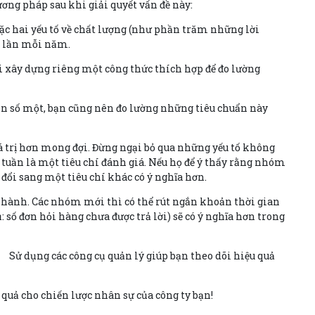
ơng pháp sau khi giải quyết vấn đề này:
ặc hai yếu tố về chất lượng (như phần trăm những lời
ốn lần mỗi năm.
i xây dựng riêng một công thức thích hợp để đo lường
tiên số một, bạn cũng nên đo lường những tiêu chuẩn này
iá trị hơn mong đợi. Đừng ngại bỏ qua những yếu tố không
 tuần là một tiêu chí đánh giá. Nếu họ để ý thấy rằng nhóm
 đổi sang một tiêu chí khác có ý nghĩa hơn.
 hành. Các nhóm mới thì có thể rút ngắn khoản thời gian
: số đơn hỏi hàng chưa được trả lời) sẽ có ý nghĩa hơn trong
 Sử dụng các công cụ quản lý giúp bạn theo dõi hiệu quả
u quả cho chiến lược nhân sự của công ty bạn!